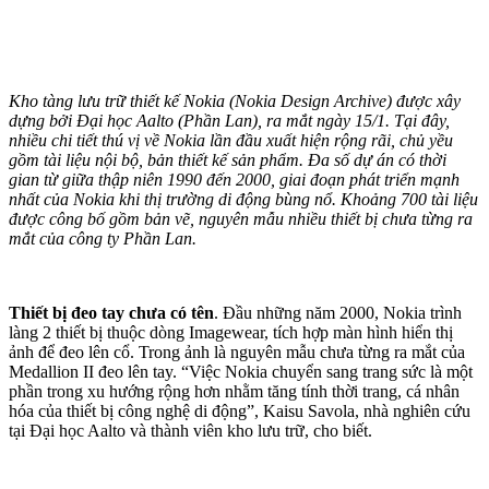
Kho tàng lưu trữ thiết kế Nokia (Nokia Design Archive) được xây
dựng bởi Đại học Aalto (Phần Lan), ra mắt ngày 15/1. Tại đây,
nhiều chi tiết thú vị về Nokia lần đầu xuất hiện rộng rãi, chủ yều
gồm tài liệu nội bộ, bản thiết kế sản phẩm. Đa số dự án có thời
gian từ giữa thập niên 1990 đến 2000, giai đoạn phát triển mạnh
nhất của Nokia khi thị trường di động bùng nổ. Khoảng 700 tài liệu
được công bố gồm bản vẽ, nguyên mẫu nhiều thiết bị chưa từng ra
mắt của công ty Phần Lan.
Thiết bị đeo tay chưa có tên
. Đầu những năm 2000, Nokia trình
làng 2 thiết bị thuộc dòng Imagewear, tích hợp màn hình hiển thị
ảnh để đeo lên cổ. Trong ảnh là nguyên mẫu chưa từng ra mắt của
Medallion II đeo lên tay. “Việc Nokia chuyển sang trang sức là một
phần trong xu hướng rộng hơn nhằm tăng tính thời trang, cá nhân
hóa của thiết bị công nghệ di động”, Kaisu Savola, nhà nghiên cứu
tại Đại học Aalto và thành viên kho lưu trữ, cho biết.