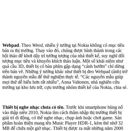
Webpad
. Theo
Wired
, nhiều ý tưởng tại Nokia không có mục tiêu
bán ra thị trường. Thay vào đó, chúng được hình thành trong các
hội thảo để khơi dậy trí tưởng tượng của nhà thiết kế, suy nghĩ đối
tượng mục tiêu và khuyến khích thảo luận. Một số khái niệm như
quả cầu 3D, thiết bị có bàn phím gập dạng “cánh bướm” chỉ dừng
trên bản vẽ. Những ý tưởng khác như thiết bị đeo Webpad (ảnh) trở
thành nguyên mẫu để thử nghiệm thực tế. “Các nguyên mẫu giúp
mọi thứ dễ hiểu hơn rất nhiều”, Anna Valtonen, nhà nghiên cứu
trưởng tại kho lưu trữ, cựu trưởng nhóm thiết kế của Nokia, chia sẻ.
Thiết bị nghe nhạc chưa có tên
. Trước khi smartphone bùng nổ
vào thập niên 2010, Nokia tìm cách thâm nhập thị trường thiết bị
giải trí di động, có thể nghe nhạc, chụp ảnh hoặc chơi game. Sản
phẩm hoàn thiện mang tên Music Player HDR-1, kèm thẻ nhớ 32
MB để chứa một giờ nhạc. Thiết bị được ra mắt những năm 2000