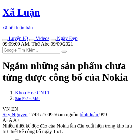
Xã Luận
xã hội luận bàn
Luyện IQ
Videos
Ngày Đẹp
09:09:09 AM, Thứ Abc 09/09/2021
Ngắm những sản phẩm chưa
từng được công bố của Nokia
Khoa Học CNTT
Sản Phẩm Mới
VN
EN
Sky Nguyen
17/01/25 09:56am
nguồn
bình luận
999
A-
A
A+
Nhiều thiết kế độc đáo của Nokia lần đầu xuất hiện trong kho lưu
trữ thiết kế công bố ngày 15/1.