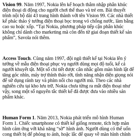
Vision 99
. Năm 1997, Nokia lên kế hoạch thâm nhập phân khúc
điện thoại di động cho người chơi thể thao và trẻ em. Bài thuyết
trình nội bộ dài 43 trang hình thành với tên Vision 99. Các nhà thiết
kế phác thảo ý tưởng điện thoại bọc trong vỏ chống nước, làm bằng
cao su hoặc xốp. “Tại Nokia, phương pháp tiếp cận phân khúc
không chỉ dành cho marketing mà còn đến từ giai đoạn thiết kế sản
phẩm”, Savola nói thêm.
Access Touch
. Cùng năm 1997, đội ngũ thiết kế tại Nokia lên ý
tưởng về mẫu điện thoại phục vụ người dùng mọi độ tuổi, kể cả
người khuyết tật. Một số chi tiết được cân nhắc gồm màn hình lật để
tăng góc nhìn, máy trợ thính tháo rời, tính năng nhận diện giọng nói
để sử dụng rảnh tay và phím nổi cho người mù. Theo các nhà
nghiên cứu tại kho lưu trữ, Nokia chưa từng ra mắt điện thoại như
vậy, song một số nguyên tắc thiết kế đã được đưa vào nhiều sản
phẩm khác.
Human Form 1
. Năm 2013, Nokia phát triển mô hình Human
Form 1. Chiếc smartphone có thiết kế giống remote, tích hợp màn
hình cảm ứng với khả năng “sờ” hình ảnh. Người dùng có thể uốn
cong thiết bị để phóng to ảnh, hoặc lắc để quay về màn hình chính