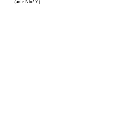
(ảnh: Như Ý).