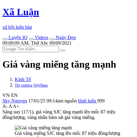
Xã Luận
xã hội luận bàn
Luyện IQ
Videos
Ngày Đẹp
09:09:09 AM, Thứ Abc 09/09/2021
Giá vàng miếng tăng mạnh
Kinh Tế
Thị trường ViệtNam
VN
EN
Sky Nguyen
17/01/25 09:14am
nguồn
bình luận
999
A-
A
A+
Sáng nay (17/1), giá vàng SJC tăng mạnh lên mốc 87 triệu
đồng/lượng, vàng nhẫn bám sát giá vàng miếng.
Giá vàng miếng SJC tăng lên mốc 87 triệu đồng/lượng