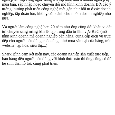
mua bán, sáp nhập hoặc chuyển đổi mô hình kinh doanh. Bởi các ý
tưởng, hướng phát triển công nghệ mới gần như hội tụ ở các doanh
nghiệp, tập đoàn lớn, không còn dành cho nhóm doanh nghiệp nhỏ
nữa.
Và người làm công nghệ hơn 20 năm như ông cũng đổi khẩu vị đầu
tư, chuyển sang mảng bán lẻ, tập trung đầu tư lĩnh vực B2C (mô
hình kinh doanh mà doanh nghiệp bán hàng, cung cấp dịch vụ trực
tiếp cho người tiêu dùng cuối cùng, như mua sắm tại cửa hàng, trên
website, tạp hóa, siêu thị,...)
Shark Bình cam kết hiện nay, các doanh nghiệp sản xuất trực tiếp,
bán hàng đến người tiêu dùng với hình thức nào thì ông cũng có đủ
hệ sinh thái hỗ trợ, cùng phát triển.