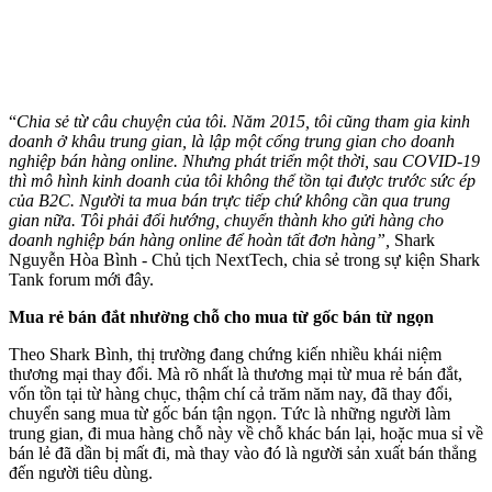
“
Chia sẻ từ câu chuyện của tôi. Năm 2015, tôi cũng tham gia kinh
doanh ở khâu trung gian, là lập một cổng trung gian cho doanh
nghiệp bán hàng online. Nhưng phát triển một thời, sau COVID-19
thì mô hình kinh doanh của tôi không thể tồn tại được trước sức ép
của B2C. Người ta mua bán trực tiếp chứ không cần qua trung
gian nữa. Tôi phải đổi hướng, chuyển thành kho gửi hàng cho
doanh nghiệp bán hàng online để hoàn tất đơn hàng”,
Shark
Nguyễn Hòa Bình - Chủ tịch NextTech, chia sẻ trong sự kiện Shark
Tank forum mới đây.
Mua rẻ bán đắt nhường chỗ cho mua từ gốc bán từ ngọn
Theo Shark Bình, thị trường đang chứng kiến nhiều khái niệm
thương mại thay đổi. Mà rõ nhất là thương mại từ mua rẻ bán đắt,
vốn tồn tại từ hàng chục, thậm chí cả trăm năm nay, đã thay đổi,
chuyển sang mua từ gốc bán tận ngọn. Tức là những người làm
trung gian, đi mua hàng chỗ này về chỗ khác bán lại, hoặc mua sỉ về
bán lẻ đã dần bị mất đi, mà thay vào đó là người sản xuất bán thẳng
đến người tiêu dùng.