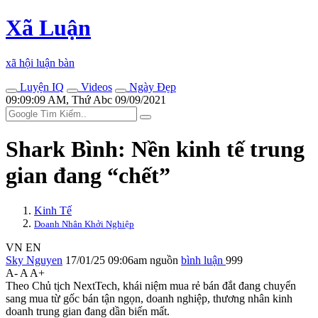
Xã Luận
xã hội luận bàn
Luyện IQ
Videos
Ngày Đẹp
09:09:09 AM, Thứ Abc 09/09/2021
Shark Bình: Nền kinh tế trung
gian đang “chết”
Kinh Tế
Doanh Nhân Khởi Nghiệp
VN
EN
Sky Nguyen
17/01/25 09:06am
nguồn
bình luận
999
A-
A
A+
Theo Chủ tịch NextTech, khái niệm mua rẻ bán đắt đang chuyển
sang mua từ gốc bán tận ngọn, doanh nghiệp, thương nhân kinh
doanh trung gian đang dần biến mất.