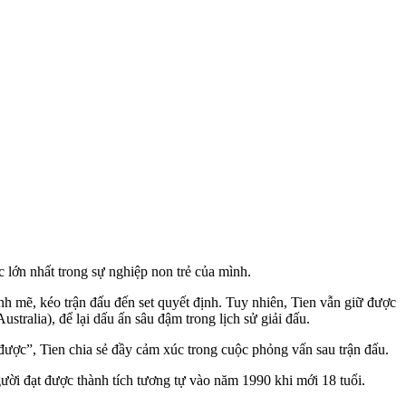
ốc lớn nhất trong sự nghiệp non trẻ của mình.
h mẽ, kéo trận đấu đến set quyết định. Tuy nhiên, Tien vẫn giữ được
stralia), để lại dấu ấn sâu đậm trong lịch sử giải đấu.
 được”, Tien chia sẻ đầy cảm xúc trong cuộc phỏng vấn sau trận đấu.
ời đạt được thành tích tương tự vào năm 1990 khi mới 1‌8 tuổ‌i.