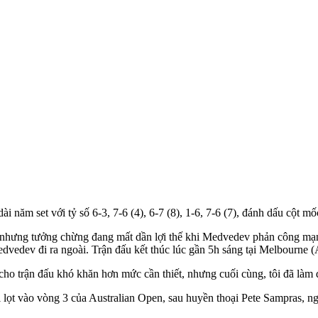
i năm set với tỷ số 6-3, 7-6 (4), 6-7 (8), 1-6, 7-6 (7), đánh dấu cột m
ếp, nhưng tưởng chừng đang mất dần lợi thế khi Medvedev phản công mạn
dvedev đi ra ngoài. Trận đấu kết thúc lúc gần 5h sáng tại Melbourne (Au
 cho trận đấu khó khăn hơn mức cần thiết, nhưng cuối cùng, tôi đã làm
 lọt vào vòng 3 của Australian Open, sau huyền thoại Pete Sampras, ngư