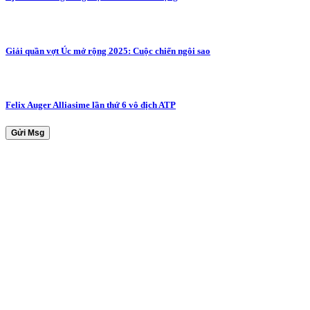
Giải quần vợt Úc mở rộng 2025: Cuộc chiến ngôi sao
Felix Auger Alliasime lần thứ 6 vô địch ATP
Gửi Msg