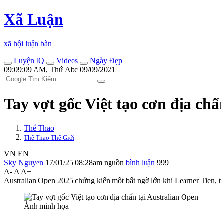
Xã Luận
xã hội luận bàn
Luyện IQ
Videos
Ngày Đẹp
09:09:09 AM, Thứ Abc 09/09/2021
Tay vợt gốc Việt tạo cơn địa ch
Thể Thao
Thể Thao Thế Giới
VN
EN
Sky Nguyen
17/01/25 08:28am
nguồn
bình luận
999
A-
A
A+
Australian Open 2025 chứng kiến một bất ngờ lớn khi Learner Tien, t
Ảnh minh họa