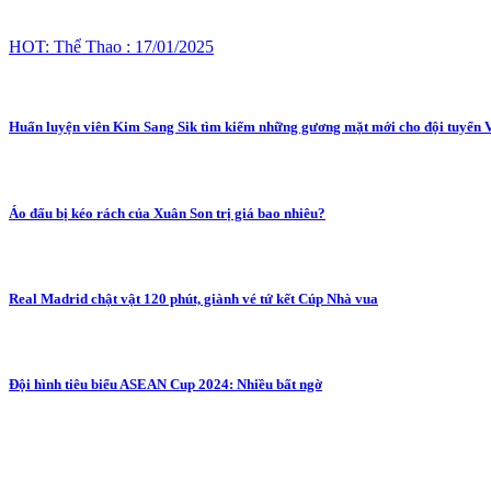
HOT: Thể Thao : 17/01/2025
Huấn luyện viên Kim Sang Sik tìm kiếm những gương mặt mới cho đội tuyển 
Áo đấu bị kéo rách của Xuân Son trị giá bao nhiêu?
Real Madrid chật vật 120 phút, giành vé tứ kết Cúp Nhà vua
Đội hình tiêu biểu ASEAN Cup 2024: Nhiều bất ngờ