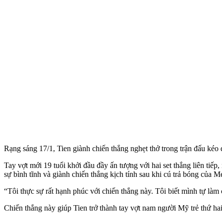
Rạng sáng 17/1, Tien giành chiến thắng nghẹt thở trong trận đấu kéo dà
Tay vợt mới 19 tuổi khởi đầu đầy ấn tượng với hai set thắng liên ti
sự bình tĩnh và giành chiến thắng kịch tính sau khi cú trả bóng của Me
“Tôi thực sự rất hạnh phúc với chiến thắng này. Tôi biết mình tự làm
Chiến thắng này giúp Tien trở thành tay vợt nam người Mỹ trẻ thứ hai