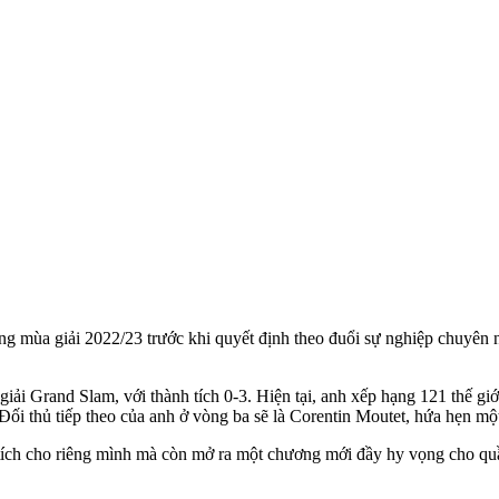
ong mùa giải 2022/23 trước khi quyết định theo đuổi sự nghiệp chuyên n
 giải Grand Slam, với thành tích 0-3. Hiện tại, anh xếp hạng 121 thế g
Đối thủ tiếp theo của anh ở vòng ba sẽ là Corentin Moutet, hứa hẹn mộ
ổ tích cho riêng mình mà còn mở ra một chương mới đầy hy vọng cho q