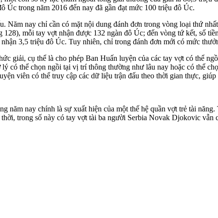
 đô Úc trong năm 2016 đến nay đã gần đạt mức 100 triệu đô Úc.
 Năm nay chỉ cần có mặt nội dung đánh đơn trong vòng loại thứ nhất, m
128), mỗi tay vợt nhận được 132 ngàn đô Úc; đến vòng tứ kết, số tiền
ết nhận 3,5 triệu đô Úc. Tuy nhiên, chỉ trong đánh đơn mới có mức thư
c giải, cụ thể là cho phép Ban Huấn luyện của các tay vợt có thể ngồi
 lý có thể chọn ngồi tại vị trí thông thường như lâu nay hoặc có thể c
yện viên có thể truy cập các dữ liệu trận đấu theo thời gian thực, giúp
g năm nay chính là sự xuất hiện của một thế hệ quần vợt trẻ tài năng
thời, trong số này có tay vợt tài ba người Serbia Novak Djokovic vẫn c