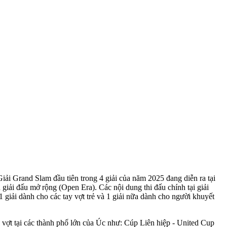
ải Grand Slam đầu tiên trong 4 giải của năm 2025 đang diễn ra tại
giải đấu mở rộng (Open Era). Các nội dung thi đấu chính tại giải
 giải dành cho các tay vợt trẻ và 1 giải nữa dành cho người khuyết
 vợt tại các thành phố lớn của Úc như: Cúp Liên hiệp - United Cup