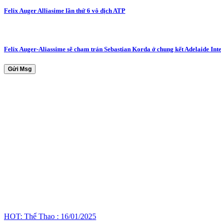
Felix Auger Alliasime lần thứ 6 vô địch ATP
Felix Auger-Aliassime sẽ chạm trán Sebastian Korda ở chung kết Adelaide Int
Gửi Msg
HOT: Thể Thao : 16/01/2025