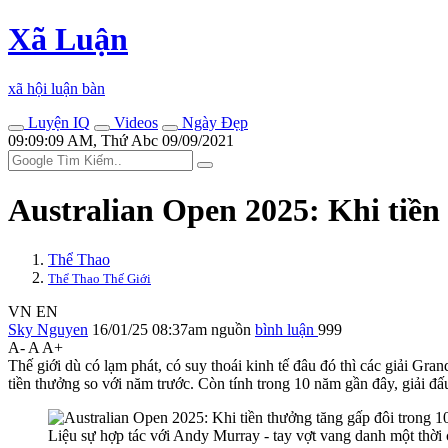
Xã Luận
xã hội luận bàn
Luyện IQ
Videos
Ngày Đẹp
09:09:09 AM, Thứ Abc 09/09/2021
Australian Open 2025: Khi tiền
Thể Thao
Thể Thao Thế Giới
VN
EN
Sky Nguyen
16/01/25 08:37am
nguồn
bình luận
999
A-
A
A+
Thế giới dù có lạm phát, có suy thoái kinh tế đâu đó thì các giải G
tiền thưởng so với năm trước. Còn tính trong 10 năm gần đây, giải đ
Liệu sự hợp tác với Andy Murray - tay vợt vang danh một thời