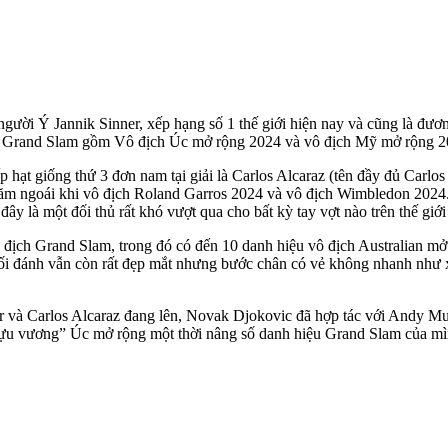
gười Ý Jannik Sinner, xếp hạng số 1 thế giới hiện nay và cũng là đươn
ệu Grand Slam gồm Vô địch Úc mở rộng 2024 và vô địch Mỹ mở rộng 2
p hạt giống thứ 3 đơn nam tại giải là Carlos Alcaraz (tên đầy đủ Carlo
 năm ngoái khi vô địch Roland Garros 2024 và vô địch Wimbledon 202
y là một đối thủ rất khó vượt qua cho bất kỳ tay vợt nào trên thế giới
ịch Grand Slam, trong đó có đến 10 danh hiệu vô địch Australian mở rộ
ù lối đánh vẫn còn rất đẹp mắt nhưng bước chân có vẻ không nhanh n
er và Carlos Alcaraz đang lên, Novak Djokovic đã hợp tác với Andy Mur
cựu vương” Úc mở rộng một thời nâng số danh hiệu Grand Slam của mìn