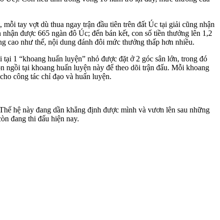
ỗi tay vợt dù thua ngay trận đầu tiên trên đất Úc tại giải cũng nhận
 nhận được 665 ngàn đô Úc; đến bán kết, con số tiền thưởng lên 1,2
ởng cao như thế, nội dung đánh đôi mức thưởng thấp hơn nhiều.
 tại 1 “khoang huấn luyện” nhỏ được đặt ở 2 góc sân lớn, trong đó
họn ngồi tại khoang huấn luyện này để theo dõi trận đấu. Mỗi khoang
 cho công tác chỉ đạo và huấn luyện.
. Thế hệ này đang dần khẳng định được mình và vươn lên sau những
òn đang thi đấu hiện nay.