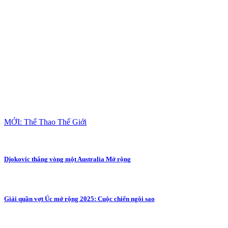
MỚI: Thể Thao Thế Giới
Djokovic thắng vòng một Australia Mở rộng
Giải quần vợt Úc mở rộng 2025: Cuộc chiến ngôi sao