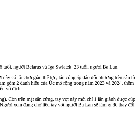
6 tuổi, người Belarus và Iga Swiatek, 23 tuổi, người Ba Lan.
này có lối chơi giàu thể lực, tấn công áp đảo đối phương trên sân từ
 Slam gồm 2 danh hiệu của Úc mở rộng trong năm 2023 và 2024, thêm
ệu vô địch.
ộng). Còn trên mặt sân cứng, tay vợt này mới chỉ 1 lần giành được cúp
 Người xem đang chờ liệu tay vợt người Ba Lan sẽ làm gì để thay đổi