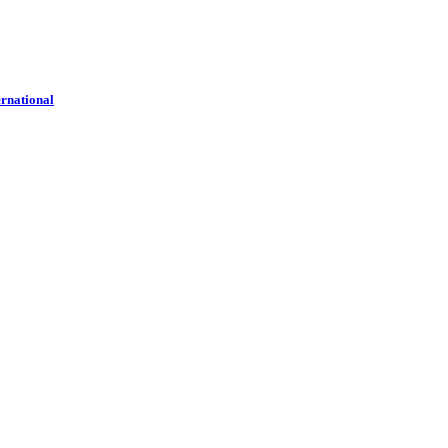
ernational