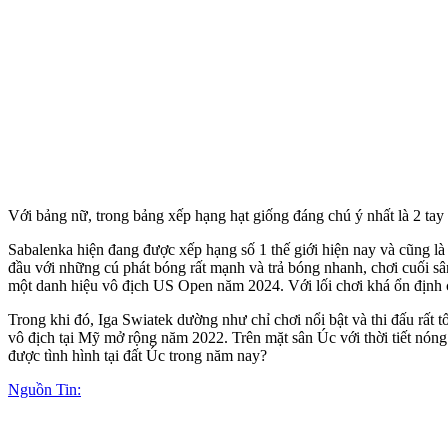
Với bảng nữ, trong bảng xếp hạng hạt giống đáng chú ý nhất là 2 tay 
Sabalenka hiện đang được xếp hạng số 1 thế giới hiện nay và cũng là 
đầu với những cú phát bóng rất mạnh và trả bóng nhanh, chơi cuối 
một danh hiệu vô địch US Open năm 2024. Với lối chơi khá ổn định c
Trong khi đó, Iga Swiatek dường như chỉ chơi nổi bật và thi đấu rất 
vô địch tại Mỹ mở rộng năm 2022. Trên mặt sân Úc với thời tiết nóng
được tình hình tại đất Úc trong năm nay?
Nguồn Tin: