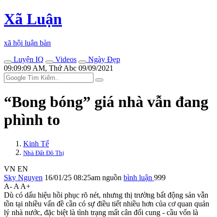
Xã Luận
xã hội luận bàn
Luyện IQ
Videos
Ngày Đẹp
09:09:09 AM, Thứ Abc 09/09/2021
“Bong bóng” giá nhà vẫn đang
phình to
Kinh Tế
Nhà Đất Đô Thị
VN
EN
Sky Nguyen
16/01/25 08:25am
nguồn
bình luận
999
A-
A
A+
Dù có dấu hiệu hồi phục rõ nét, nhưng thị trường bất động sản vẫn
tồn tại nhiều vấn đề cần có sự điều tiết nhiều hơn của cơ quan quản
lý nhà nước, đặc biệt là tình trạng mất cân đối cung - cầu vốn là