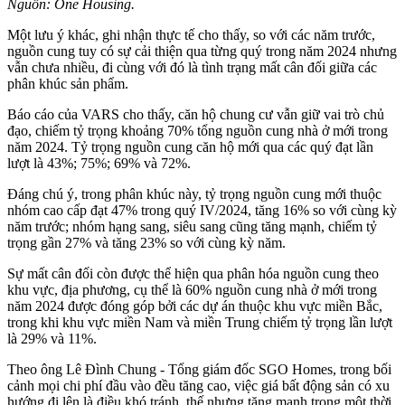
Nguồn: One Housing.
Một lưu ý khác, ghi nhận thực tế cho thấy, so với các năm trước,
nguồn cung tuy có sự cải thiện qua từng quý trong năm 2024 nhưng
vẫn chưa nhiều, đi cùng với đó là tình trạng mất cân đối giữa các
phân khúc sản phẩm.
Báo cáo của VARS cho thấy, căn hộ chung cư vẫn giữ vai trò chủ
đạo, chiếm tỷ trọng khoảng 70% tổng nguồn cung nhà ở mới trong
năm 2024. Tỷ trọng nguồn cung căn hộ mới qua các quý đạt lần
lượt là 43%; 75%; 69% và 72%.
Đáng chú ý, trong phân khúc này, tỷ trọng nguồn cung mới thuộc
nhóm cao cấp đạt 47% trong quý IV/2024, tăng 16% so với cùng kỳ
năm trước; nhóm hạng sang, siêu sang cũng tăng mạnh, chiếm tỷ
trọng gần 27% và tăng 23% so với cùng kỳ năm.
Sự mất cân đối còn được thể hiện qua phân hóa nguồn cung theo
khu vực, địa phương, cụ thể là 60% nguồn cung nhà ở mới trong
năm 2024 được đóng góp bởi các dự án thuộc khu vực miền Bắc,
trong khi khu vực miền Nam và miền Trung chiếm tỷ trọng lần lượt
là 29% và 11%.
Theo ông Lê Đình Chung - Tổng giám đốc SGO Homes, trong bối
cảnh mọi chi phí đầu vào đều tăng cao, việc giá bất động sản có xu
hướng đi lên là điều khó tránh, thế nhưng tăng mạnh trong một thời