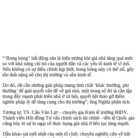
“‘Bong bóng" bất động sản là hiện tượng khi giá nhà tăng quá mức
so với khả năng chi trả của người dân và các yếu tố kinh tế vĩ mô.
Nếu không có sự điều chỉnh kịp thời, bong bóng này có thể nổ, gây
tổn thất nặng nề cho thị trường và nền kinh tế.
Do đó, rất cần những giải pháp mang tính chất ‘khác thường, phi
thường’ để giải quyết vấn đề về giá nhà, một trong số đó là cần tập
trung đẩy mạnh phát triển nhà ở xã hội, quyết liệt tháo gỡ điểm
nghẽn pháp lý để tăng cung cho thị trường”, ông Nghĩa phân tích.
Tương tự, TS. Cấn Văn Lực - chuyên gia Kinh tế trưởng BIDV,
Thành viên Hội đồng Tư vấn chính sách tài chính - tiền tệ Quốc gia
cũng bày tỏ sự lo ngại về thực trạng giá nhà ở liên tục tăng mạnh.
Dẫn khảo sát mới nhất của một tổ chức chuyên nghiên cứu về bất