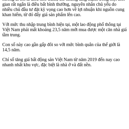
gian rất ngắn là điều bất bình thường, nguyên nhân chủ yếu do
nhiều chủ đầu tư đặt kỳ vọng cao hơn về lợi nhuận khi nguồn cung
khan hiếm, từ đó đẩy giá sản phẩm lên cao.
Với mức thu nhập trung bình hiện tại, một lao động phổ thông tại
Việt Nam phải mất khoảng 23,5 năm mới mua được một căn nhà giá
tầm trung.
Con số này cao gần gấp đôi so với mức bình quân của thế giới là
14,5 năm.
Chỉ số tăng giá bất động sản Việt Nam từ năm 2019 đến nay cao
nhanh nhất khu vực, đặc biệt là nhà ở và đất nền.