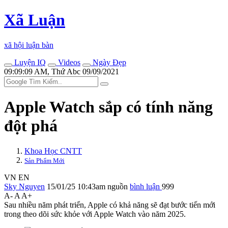
Xã Luận
xã hội luận bàn
Luyện IQ
Videos
Ngày Đẹp
09:09:09 AM, Thứ Abc 09/09/2021
Apple Watch sắp có tính năng
đột phá
Khoa Học CNTT
Sản Phẩm Mới
VN
EN
Sky Nguyen
15/01/25 10:43am
nguồn
bình luận
999
A-
A
A+
Sau nhiều năm phát triển, Apple có khả năng sẽ đạt bước tiến mới
trong theo dõi sức khỏe với Apple Watch vào năm 2025.