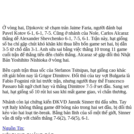
Ở vòng hai, Djokovic sẽ chạm trán Jaime Faria, người đánh bại
Pavel Kotov 6-1, 6-1, 7-5. Cũng ở nhánh của Nole, Carlos Alcaraz
thắng dễ Alexander Shevchenko 6-1, 7-5, 6-1. Trận này, hạt giống
số ba chỉ gặp chút khó khăn khi thua liền bốn game set hai, bị dẫn
3-5 từ chỗ dẫn 3-1. Anh sửa sai bằng việc thắng 10 trong 11 game
cuối trận để thắng tiến đến chiến thắng. Alcaraz sẽ gặp đối thủ Nhật
Bản Yoshihito Nishioka ở vòng hai.
Bên cạnh trận thua sốc của Stefanos Tsitsipas, hạt giống cao khác
rời giải hôm nay là Grigor Dimitrov. Đối thủ của tay vợt Bulgaria là
Fabio Fognini rút lui trước trận, nhưng người thay thế Francesco
Passaro bất ngờ chơi hay và thắng Dimitrov 7-5 ở set đầu. Sang set
hai, hạt giống số 10 rút lui sau khi mất game giao, vì chấn thương.
Nhánh còn lại chứng kiến ĐKVĐ Jannik Sinner thi đấu sớm. Tay
vợt Italy không thắng game đỡ bóng nào trong hai set đầu, bị đối thủ
kéo vào hai loạt tie-break. Bằng bản lĩnh của số một thế giới, Sinner
vẫn đi tiếp với chiến thắng 7-6(2), 7-6(5), 6-1.
Nguồn Tin: