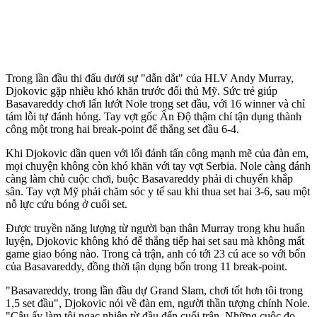
Trong lần đầu thi đấu dưới sự "dẫn dắt" của HLV Andy Murray,
Djokovic gặp nhiều khó khăn trước đối thủ Mỹ. Sức trẻ giúp
Basavareddy chơi lấn lướt Nole trong set đầu, với 16 winner và chỉ
tám lỗi tự đánh hỏng. Tay vợt gốc Ấn Độ thậm chí tận dụng thành
công một trong hai break-point để thắng set đầu 6-4.
Khi Djokovic dần quen với lối đánh tấn công mạnh mẽ của đàn em,
mọi chuyện không còn khó khăn với tay vợt Serbia. Nole càng đánh
càng làm chủ cuộc chơi, buộc Basavareddy phải di chuyển khắp
sân. Tay vợt Mỹ phải chăm sóc y tế sau khi thua set hai 3-6, sau một
nỗ lực cứu bóng ở cuối set.
Được truyền năng lượng từ người bạn thân Murray trong khu huấn
luyện, Djokovic không khó để thắng tiếp hai set sau mà không mất
game giao bóng nào. Trong cả trận, anh có tới 23 cú ace so với bốn
của Basavareddy, đồng thời tận dụng bốn trong 11 break-point.
"Basavareddy, trong lần đầu dự Grand Slam, chơi tốt hơn tôi trong
1,5 set đầu", Djokovic nói về đàn em, người thần tượng chính Nole.
"Cậu ấy làm tôi ngạc nhiên từ đầu đến cuối trận. Những cuộc đọ