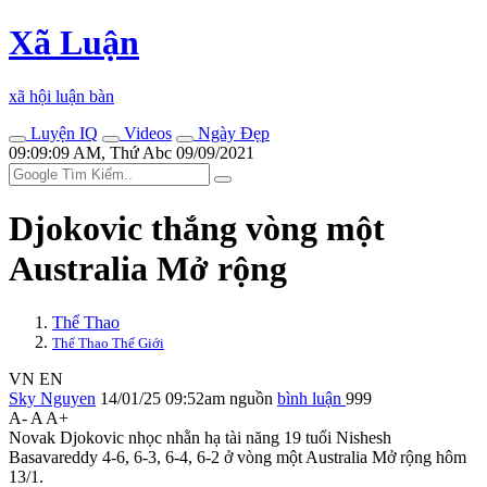
Xã Luận
xã hội luận bàn
Luyện IQ
Videos
Ngày Đẹp
09:09:09 AM, Thứ Abc 09/09/2021
Djokovic thắng vòng một
Australia Mở rộng
Thể Thao
Thể Thao Thế Giới
VN
EN
Sky Nguyen
14/01/25 09:52am
nguồn
bình luận
999
A-
A
A+
Novak Djokovic nhọc nhằn hạ tài năng 19 tuổi Nishesh
Basavareddy 4-6, 6-3, 6-4, 6-2 ở vòng một Australia Mở rộng hôm
13/1.