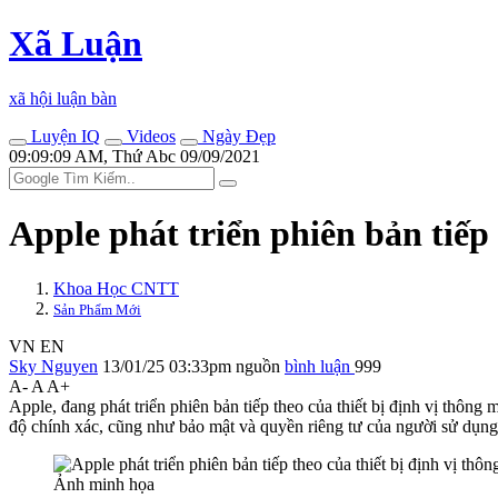
Xã Luận
xã hội luận bàn
Luyện IQ
Videos
Ngày Đẹp
09:09:09 AM, Thứ Abc 09/09/2021
Apple phát triển phiên bản tiếp 
Khoa Học CNTT
Sản Phẩm Mới
VN
EN
Sky Nguyen
13/01/25 03:33pm
nguồn
bình luận
999
A-
A
A+
Apple, đang phát triển phiên bản tiếp theo của thiết bị định vị thôn
độ chính xác, cũng như bảo mật và quyền riêng tư của người sử dụng
Ảnh minh họa