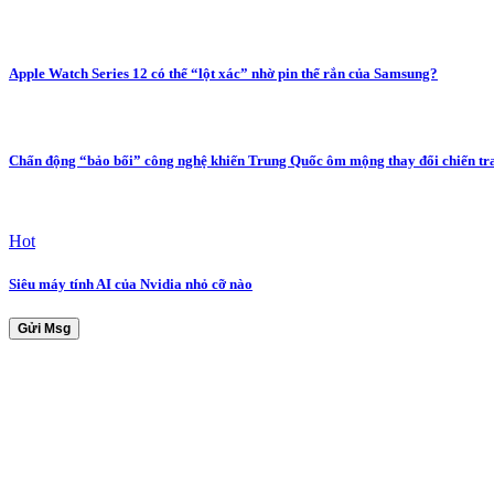
Apple Watch Series 12 có thể “lột xác” nhờ pin thể rắn của Samsung?
Chấn động “bảo bối” công nghệ khiến Trung Quốc ôm mộng thay đổi chiến tr
Hot
Siêu máy tính AI của Nvidia nhỏ cỡ nào
Gửi Msg