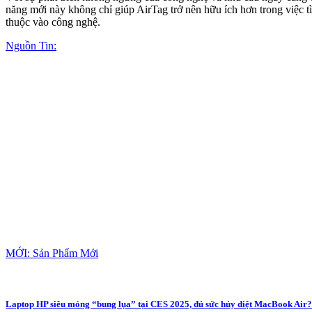
năng mới này không chỉ giúp AirTag trở nên hữu ích hơn trong việc t
thuộc vào công nghệ.
Nguồn Tin:
MỚI: Sản Phẩm Mới
Laptop HP siêu mỏng “bung lụa” tại CES 2025, đủ sức hủy diệt MacBook Air?