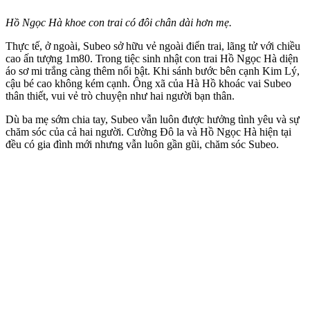
Hồ Ngọc Hà khoe con trai có đôi chân dài hơn mẹ.
Thực tế, ở ngoài, Subeo sở hữu vẻ ngoài điển trai, lãng tử với chiều
cao ấn tượng 1m80. Trong tiệc sinh nhật con trai Hồ Ngọc Hà diện
áo sơ mi trắng càng thêm nổi bật. Khi sánh bước bên cạnh Kim Lý,
cậu bé cao không kém cạnh. Ông xã của Hà Hồ khoác vai Subeo
thân thiết, vui vẻ trò chuyện như hai người bạn thân.
Dù ba mẹ sớm chia tay, Subeo vẫn luôn được hưởng tình yêu và sự
chăm sóc của cả hai người. Cường Đô la và Hồ Ngọc Hà hiện tại
đều có gia đình mới nhưng vẫn luôn gần gũi, chăm sóc Subeo.