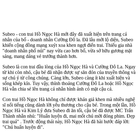
Subeo - con trai Hồ Ngọc Hà mới đây đã xuất hiện trên trang cá
nhân của bố - doanh nhân Cường Đô la. Đã lâu mới lộ diện, Subeo
khiến cộng đồng mạng xuýt xoa khen ngợi điển trai. Thiếu gia nhà
"doanh nhân phố núi" nay vừa cao hơn bố, vừa sở hữu gương mặt
sáng, mang dáng vẻ trưởng thành hơn.
Subeo là con trai đầu lòng của Hồ Ngọc Hà và Cường Đô La. Ngay
từ khi còn nhỏ, cậu bé đã nhận được sự săn đón của truyền thông và
sự chú ý từ công chúng. Càng lớn, Subeo càng ít khi xuất hiện và
sống khép kín. Tuy vậy, thỉnh thoảng Cường Đô La hoặc Hồ Ngọc
Hà vẫn chia sẻ lên trang cá nhân hình ảnh có mặt cậu cả.
Con trai Hồ Ngọc Hà không chỉ được khán giả khen mà nhiều nghệ
sĩ nổi tiếng cũng dành lời yêu thương cho cậu bé. Trong một lần, Hồ
Ngọc Hà và Kim Lý đưa Subeo đi ăn tối, cậu bé đã được MC Trấn
Thành nhắn nhủ: "Huấn luyện đi, mai mốt chú mời đóng phim. Đẹp
trai quá" . Trước động thái này, Hồ Ngọc Hà đã hài hước đáp lời:
"Chú huấn luyện đi".