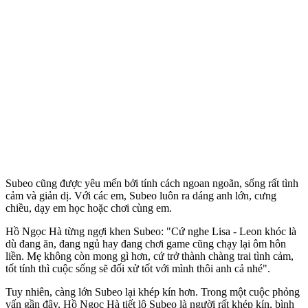
Subeo cũng được yêu mến bởi tính cách ngoan ngoãn, sống rất tình
cảm và giản dị. Với các em, Subeo luôn ra dáng anh lớn, cưng
chiều, dạy em học hoặc chơi cùng em.
Hồ Ngọc Hà từng ngợi khen Subeo: "Cứ nghe Lisa - Leon khóc là
dù đang ăn, đang ngủ hay đang chơi game cũng chạy lại ôm hôn
liền. Mẹ không còn mong gì hơn, cứ trở thành chàng trai tình cảm,
tốt tính thì cuộc sống sẽ đối xử tốt với mình thôi anh cả nhé".
Tuy nhiên, càng lớn Subeo lại khép kín hơn. Trong một cuộc phỏng
vấn gần đây, Hồ Ngọc Hà tiết lộ Subeo là người rất khép kín, bình