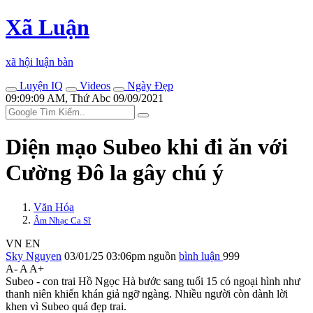
Xã Luận
xã hội luận bàn
Luyện IQ
Videos
Ngày Đẹp
09:09:09 AM, Thứ Abc 09/09/2021
Diện mạo Subeo khi đi ăn với
Cường Đô la gây chú ý
Văn Hóa
Âm Nhạc Ca Sĩ
VN
EN
Sky Nguyen
03/01/25 03:06pm
nguồn
bình luận
999
A-
A
A+
Subeo - con trai Hồ Ngọc Hà bước sang tuổi 15 có ngoại hình như
thanh niên khiến khán giả ngỡ ngàng. Nhiều người còn dành lời
khen vì Subeo quá đẹp trai.