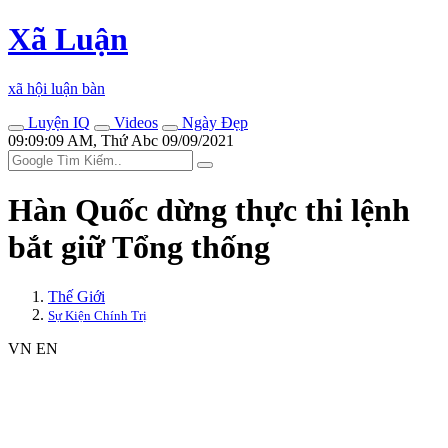
Xã Luận
xã hội luận bàn
Luyện IQ
Videos
Ngày Đẹp
09:09:09 AM, Thứ Abc 09/09/2021
Hàn Quốc dừng thực thi lệnh
bắt giữ Tổng thống
Thế Giới
Sự Kiện Chính Trị
VN
EN