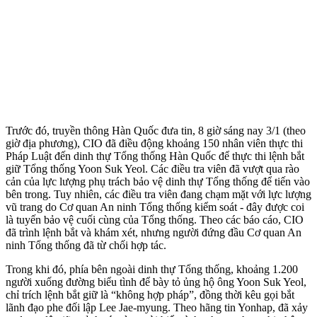
Trước đó, truyền thông Hàn Quốc đưa tin, 8 giờ sáng nay 3/1 (theo
giờ địa phương), CIO đã điều động khoảng 150 nhân viên thực thi
Pháp Luật đến dinh thự Tổng thống Hàn Quốc để thực thi lệnh bắt
giữ Tổng thống Yoon Suk Yeol. Các điều tra viên đã vượt qua rào
cản của lực lượng phụ trách bảo vệ dinh thự Tổng thống để tiến vào
bên trong. Tuy nhiên, các điều tra viên đang chạm mặt với lực lượng
vũ trang do Cơ quan An ninh Tổng thống kiểm soát - đây được coi
là tuyến bảo vệ cuối cùng của Tổng thống. Theo các báo cáo, CIO
đã trình lệnh bắt và khám xét, nhưng người đứng đầu Cơ quan An
ninh Tổng thống đã từ chối hợp tác.
Trong khi đó, phía bên ngoài dinh thự Tổng thống, khoảng 1.200
người xuống đường biểu tình để bày tỏ ủng hộ ông Yoon Suk Yeol,
chỉ trích lệnh bắt giữ là “không hợp pháp”, đồng thời kêu gọi bắt
lãnh đạo phe đối lập Lee Jae-myung. Theo hãng tin Yonhap, đã xảy