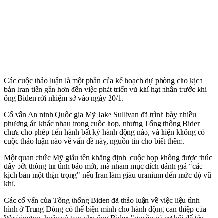
Các cuộc thảo luận là một phần của kế hoạch dự phòng cho kịch
bản Iran tiến gần hơn đến việc phát triển vũ khí hạt nhân trước khi
ông Biden rời nhiệm sở vào ngày 20/1.
Cố vấn An ninh Quốc gia Mỹ Jake Sullivan đã trình bày nhiều
phương án khác nhau trong cuộc họp, nhưng Tổng thống Biden
chưa cho phép tiến hành bất kỳ hành động nào, và hiện không có
cuộc thảo luận nào về vấn đề này, nguồn tin cho biết thêm.
Một quan chức Mỹ giấu tên khẳng định, cuộc họp không được thúc
đẩy bởi thông tin tình báo mới, mà nhằm mục đích đánh giá "các
kịch bản một thận trọng" nếu Iran làm giàu uranium đến mức độ vũ
khí.
Các cố vấn của Tổng thống Biden đã thảo luận về việc liệu tình
hình ở Trung Đông có thể biện minh cho hành động can thiệp của
Washington, hoặc có trao cho ông Biden "quyền và cơ hội để tấn