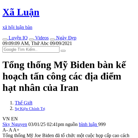
Xã Luận
xã hội luận bàn
Luyện IQ
Videos
Ngày Đẹp
09:09:09 AM, Thứ Abc 09/09/2021
Tổng thống Mỹ Biden bàn kế
hoạch tấn công các địa điểm
hạt nhân của Iran
Thế Giới
Sự Kiện Chính Trị
VN
EN
Sky Nguyen
03/01/25 02:41pm
nguồn
bình luận
999
A-
A
A+
Tổng thống Mỹ Joe Biden đã tổ chức một cuộc họp cấp cao cách