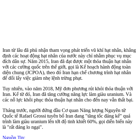
Iran từ lâu đã phủ nhận tham vọng phát triển vũ khí hạt nhân, khẳng
định các hoạt động hạt nhân của nước này chỉ nhằm phục vụ mục
đích dân sự. Năm 2015, Iran đã đạt được một thỏa thuận hạt nhân
với các cường quốc trên thế giới, gọi là Kế hoạch hành động toàn
diện chung (JCPOA), theo đó Iran hạn chế chương trình hạt nhân
để đổi lấy việc giảm nhẹ lệnh trừng phạt.
Tuy nhiên, vào năm 2018, Mỹ đơn phương rút khỏi thỏa thuận với
Iran. Kể từ đó, Iran đã tăng cường năng lực làm giàu uranium. Và
các nỗ lực khôi phục thỏa thuận hạt nhân cho đến nay vẫn thất bại.
Tháng trước, người đứng đầu Cơ quan Năng lượng Nguyên tử
Quốc tế Rafael Grossi tuyên bố Iran đang "tăng tốc đáng kể" quá
trình làm giàu uranium lên tới độ tinh khiết 60%, gọi diễn biến này
là "rất đáng lo ngại".
Nguồn Tin: