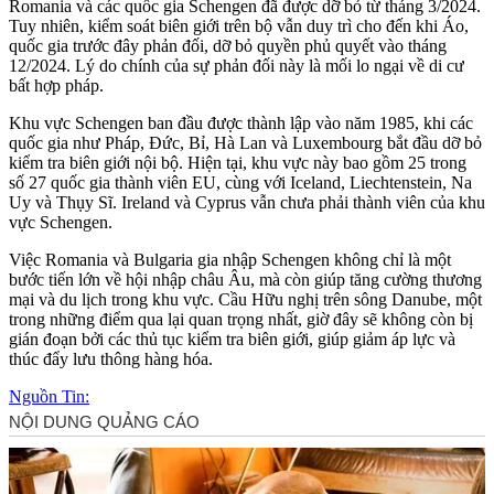
Romania và các quốc gia Schengen đã được dỡ bỏ từ tháng 3/2024.
Tuy nhiên, kiểm soát biên giới trên bộ vẫn duy trì cho đến khi Áo,
quốc gia trước đây phản đối, dỡ bỏ quyền phủ quyết vào tháng
12/2024. Lý do chính của sự phản đối này là mối lo ngại về di cư
bất hợp pháp.
Khu vực Schengen ban đầu được thành lập vào năm 1985, khi các
quốc gia như Pháp, Đức, Bỉ, Hà Lan và Luxembourg bắt đầu dỡ bỏ
kiểm tra biên giới nội bộ. Hiện tại, khu vực này bao gồm 25 trong
số 27 quốc gia thành viên EU, cùng với Iceland, Liechtenstein, Na
Uy và Thụy Sĩ. Ireland và Cyprus vẫn chưa phải thành viên của khu
vực Schengen.
Việc Romania và Bulgaria gia nhập Schengen không chỉ là một
bước tiến lớn về hội nhập châu Âu, mà còn giúp tăng cường thương
mại và du lịch trong khu vực. Cầu Hữu nghị trên sông Danube, một
trong những điểm qua lại quan trọng nhất, giờ đây sẽ không còn bị
gián đoạn bởi các thủ tục kiểm tra biên giới, giúp giảm áp lực và
thúc đẩy lưu thông hàng hóa.
Nguồn Tin: