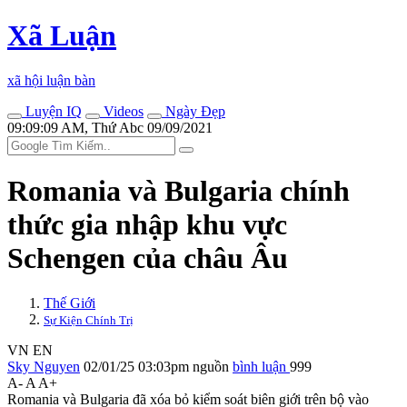
Xã Luận
xã hội luận bàn
Luyện IQ
Videos
Ngày Đẹp
09:09:09 AM, Thứ Abc 09/09/2021
Romania và Bulgaria chính
thức gia nhập khu vực
Schengen của châu Âu
Thế Giới
Sự Kiện Chính Trị
VN
EN
Sky Nguyen
02/01/25 03:03pm
nguồn
bình luận
999
A-
A
A+
Romania và Bulgaria đã xóa bỏ kiểm soát biên giới trên bộ vào