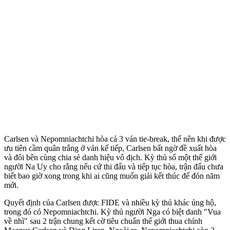
Carlsen và Nepomniachtchi hòa cả 3 ván tie-break, thế nên khi được
ưu tiên cầm quân trắng ở ván kế tiếp, Carlsen bất ngờ đề xuất hòa
và đôi bên cùng chia sẻ danh hiệu vô địch. Kỳ thủ số một thế giới
người Na Uy cho rằng nếu cứ thi đấu và tiếp tục hòa, trận đấu chưa
biết bao giờ xong trong khi ai cũng muốn giải kết thúc để đón năm
mới.
Quyết định của Carlsen được FIDE và nhiều kỳ thủ khác ủng hộ,
trong đó có Nepomniachtchi. Kỳ thủ người Nga có biệt danh "Vua
về nhì" sau 2 trận chung kết cờ tiêu chuẩn thế giới thua chính