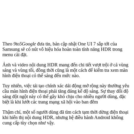
Theo
9to5Google
đưa tin, bản cập nhật One UI 7 sắp tới của
Samsung sẽ có nút vô hiệu hóa hoàn toàn tính năng HDR trong
menu cài đặt.
Ảnh và video nội dung HDR mang đến chi tiết vượt trội ở cả vùng
sáng và vùng tối, đồng thời cũng là một cách để kiểm tra xem màn
hình điện thoại có thể sáng đến mức nào.
Tuy nhiên, việc tái tạo chính xác dải động mở rộng này thường yêu
cầu màn hình điện thoại phải tăng đáng kể độ sáng. Sự thay đổi độ
sáng đột ngột này có thể gây khó chịu cho nhiều người dùng, đặc
biệt là khi lướt các trang mạng xã hội vào ban đêm
Thậm chí, một số người dùng đã tìm cách tạm thời dừng điện thoại
khi hiển thị nội dung HDR, nhưng hệ điều hành Android không
cung cấp tùy chọn như vậy.