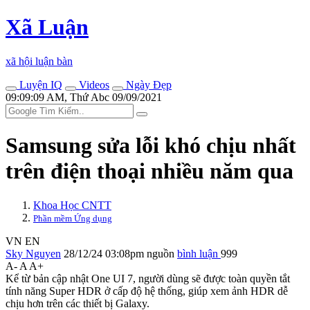
Xã Luận
xã hội luận bàn
Luyện IQ
Videos
Ngày Đẹp
09:09:09 AM, Thứ Abc 09/09/2021
Samsung sửa lỗi khó chịu nhất
trên điện thoại nhiều năm qua
Khoa Học CNTT
Phần mềm Ứng dụng
VN
EN
Sky Nguyen
28/12/24 03:08pm
nguồn
bình luận
999
A-
A
A+
Kể từ bản cập nhật One UI 7, người dùng sẽ được toàn quyền tắt
tính năng Super HDR ở cấp độ hệ thống, giúp xem ảnh HDR dễ
chịu hơn trên các thiết bị Galaxy.