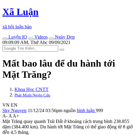
Xã Luận
xã hội luận bàn
Luyện IQ
Videos
Ngày Đẹp
09:09:09 AM, Thứ Abc 09/09/2021
Mất bao lâu để du hành tới
Mặt Trăng?
Khoa Học CNTT
Phát Minh Ngiên Cứu
VN
EN
Sky Nguyen
11/12/24 03:56pm
nguồn
bình luận
999
A-
A
A+
Mặt Trăng quay quanh Trái Đất ở khoảng cách trung bình 238.855
dặm (384.400 km). Du hành tới Mặt Trăng có thể giao động từ 8 giờ
đến 4,5 tháng.