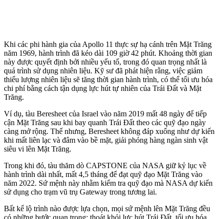
Khi các phi hành gia của Apollo 11 thực sự hạ cánh trên Mặt Trăng
năm 1969, hành trình đã kéo dài 109 giờ 42 phút. Khoảng thời gian
này được quyết định bởi nhiều yếu tố, trong đó quan trọng nhất là
quá trình sử dụng nhiên liệu. Kỹ sư đã phát hiện rằng, việc giảm
thiểu lượng nhiên liệu sẽ tăng thời gian hành trình, có thể tối ưu hóa
chi phí bằng cách tận dụng lực hút tự nhiên của Trái Đất và Mặt
Trăng.
Ví dụ, tàu Beresheet của Israel vào năm 2019 mất 48 ngày để tiếp
cận Mặt Trăng sau khi bay quanh Trái Đất theo các quỹ đạo ngày
càng mở rộng. Thế nhưng, Beresheet không đáp xuống như dự kiến
khi mất liên lạc và đâm vào bề mặt, giải phóng hàng ngàn sinh vật
siêu vi lên Mặt Trăng.
Trong khi đó, tàu thăm dò CAPSTONE của NASA giữ kỷ lục về
hành trình dài nhất, mất 4,5 tháng để đạt quỹ đạo Mặt Trăng vào
năm 2022. Sứ mệnh này nhằm kiểm tra quỹ đạo mà NASA dự kiến
sử dụng cho trạm vũ trụ Gateway trong tương lai.
Bất kể lộ trình nào được lựa chọn, mọi sứ mệnh lên Mặt Trăng đều
có những bước quan trọng: thoát khỏi lực hút Trái Đất, tối ưu hóa