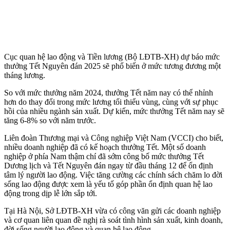
Cục quan hệ lao động và Tiền lương (Bộ LĐTB-XH) dự báo mức
thưởng Tết Nguyên đán 2025 sẽ phổ biến ở mức tương đương một
tháng lương.
So với mức thưởng năm 2024, thưởng Tết năm nay có thể nhỉnh
hơn do thay đổi trong mức lương tối thiểu vùng, cùng với sự phục
hồi của nhiều ngành sản xuất. Dự kiến, mức thưởng Tết năm nay sẽ
tăng 6-8% so với năm trước.
Liên đoàn Thương mại và Công nghiệp Việt Nam (VCCI) cho biết,
nhiều doanh nghiệp đã có kế hoạch thưởng Tết. Một số doanh
nghiệp ở phía Nam thậm chí đã sớm công bố mức thưởng Tết
Dương lịch và Tết Nguyên đán ngay từ đầu tháng 12 để ổn định
tâm lý người lao động. Việc tăng cường các chính sách chăm lo đời
sống lao động được xem là yếu tố góp phần ổn định quan hệ lao
động trong dịp lễ lớn sắp tới.
Tại Hà Nội, Sở LĐTB-XH vừa có công văn gửi các doanh nghiệp
và cơ quan liên quan đề nghị rà soát tình hình sản xuất, kinh doanh,
đời sống người lao động và quan hệ lao động.