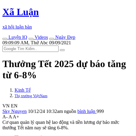
Xã Luận
xã hội luận bàn
Luyện IQ
Videos
Ngày Đẹp
09:09:09 AM, Thứ Abc 09/09/2021
Thưởng Tết 2025 dự báo tăng
từ 6-8%
Kinh Tế
Thị trường ViệtNam
VN
EN
Sky Nguyen
10/12/24 10:32am
nguồn
bình luận
999
A-
A
A+
Cơ quan quản lý quan hệ lao động và tiền lương dự báo mức
thưởng Tết năm nay sẽ tăng 6-8%.