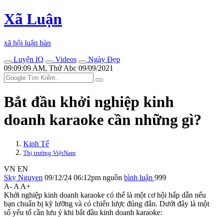
Xã Luận
xã hội luận bàn
Luyện IQ
Videos
Ngày Đẹp
09:09:09 AM, Thứ Abc 09/09/2021
Bắt đầu khởi nghiệp kinh
doanh karaoke cần những gì?
Kinh Tế
Thị trường ViệtNam
VN
EN
Sky Nguyen
09/12/24 06:12pm
nguồn
bình luận
999
A-
A
A+
Khởi nghiệp kinh doanh karaoke có thể là một cơ hội hấp dẫn nếu
bạn chuẩn bị kỹ lưỡng và có chiến lược đúng đắn. Dưới đây là một
số yếu tố cần lưu ý khi bắt đầu kinh doanh karaoke: