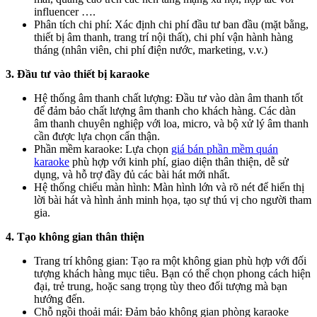
influencer ….
Phân tích chi phí: Xác định chi phí đầu tư ban đầu (mặt bằng,
thiết bị âm thanh, trang trí nội thất), chi phí vận hành hàng
tháng (nhân viên, chi phí điện nước, marketing, v.v.)
3. Đầu tư vào thiết bị karaoke
Hệ thống âm thanh chất lượng: Đầu tư vào dàn âm thanh tốt
để đảm bảo chất lượng âm thanh cho khách hàng. Các dàn
âm thanh chuyên nghiệp với loa, micro, và bộ xử lý âm thanh
cần được lựa chọn cẩn thận.
Phần mềm karaoke: Lựa chọn
giá bán phần mềm quán
karaoke
phù hợp với kinh phí, giao diện thân thiện, dễ sử
dụng, và hỗ trợ đầy đủ các bài hát mới nhất.
Hệ thống chiếu màn hình: Màn hình lớn và rõ nét để hiển thị
lời bài hát và hình ảnh minh họa, tạo sự thú vị cho người tham
gia.
4. Tạo không gian thân thiện
Trang trí không gian: Tạo ra một không gian phù hợp với đối
tượng khách hàng mục tiêu. Bạn có thể chọn phong cách hiện
đại, trẻ trung, hoặc sang trọng tùy theo đối tượng mà bạn
hướng đến.
Chỗ ngồi thoải mái: Đảm bảo không gian phòng karaoke