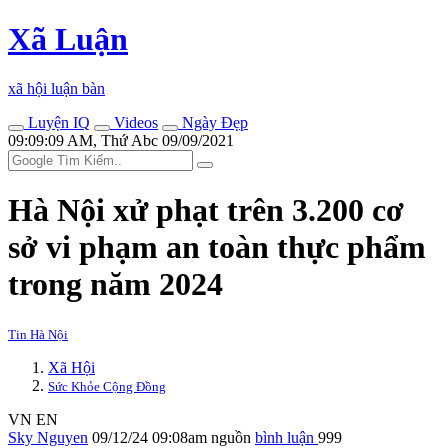
Xã Luận
xã hội luận bàn
Luyện IQ
Videos
Ngày Đẹp
09:09:09 AM, Thứ Abc 09/09/2021
Hà Nội xử phạt trên 3.200 cơ
sở vi phạm an toàn thực phẩm
trong năm 2024
Tin Hà Nội
Xã Hội
Sức Khỏe Cộng Đồng
VN
EN
Sky Nguyen
09/12/24 09:08am
nguồn
bình luận
999