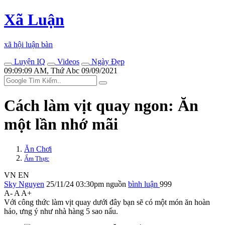
Xã Luận
xã hội luận bàn
Luyện IQ
Videos
Ngày Đẹp
09:09:09 AM, Thứ Abc 09/09/2021
Cách làm vịt quay ngon: Ăn
một lần nhớ mãi
Ăn Chơi
Ẩm Thực
VN
EN
Sky Nguyen
25/11/24 03:30pm
nguồn
bình luận
999
A-
A
A+
Với công thức làm vịt quay dưới đây bạn sẽ có một món ăn hoàn
hảo, ưng ý như nhà hàng 5 sao nấu.