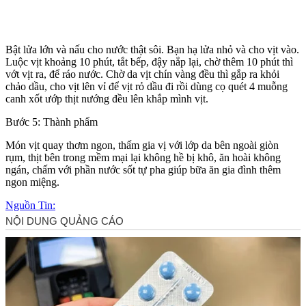
Bật lửa lớn và nấu cho nước thật sôi. Bạn hạ lửa nhỏ và cho vịt vào.
Luộc vịt khoảng 10 phút, tắt bếp, đậy nắp lại, chờ thêm 10 phút thì
vớt vịt ra, để ráo nước. Chờ da vịt chín vàng đều thì gắp ra khỏi
chảo dầu, cho vịt lên vỉ để vịt rỏ dầu đi rồi dùng cọ quét 4 muỗng
canh xốt ướp thịt nướng đều lên khắp mình vịt.
Bước 5: Thành phẩm
Món vịt quay thơm ngon, thấm gia vị với lớp da bên ngoài giòn
rụm, thịt bên trong mềm mại lại không hề bị khô, ăn hoài không
ngán, chấm với phần nước sốt tự pha giúp bữa ăn gia đình thêm
ngon miệng.
Nguồn Tin: