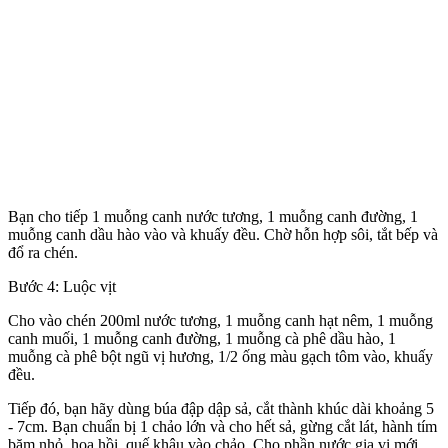
Bạn cho tiếp 1 muỗng canh nước tương, 1 muỗng canh đường, 1
muỗng canh dầu hào vào và khuấy đều. Chờ hỗn hợp sôi, tắt bếp và
đổ ra chén.
Bước 4: Luộc vịt
Cho vào chén 200ml nước tương, 1 muỗng canh hạt nêm, 1 muỗng
canh muối, 1 muỗng canh đường, 1 muỗng cà phê dầu hào, 1
muỗng cà phê bột ngũ vị hương, 1/2 ống màu gạch tôm vào, khuấy
đều.
Tiếp đó, bạn hãy dùng búa đập dập sả, cắt thành khúc dài khoảng 5
- 7cm. Bạn chuẩn bị 1 chảo lớn và cho hết sả, gừng cắt lát, hành tím
băm nhỏ, hoa hồi, quế khâu vào chảo. Cho phần nước gia vị mới