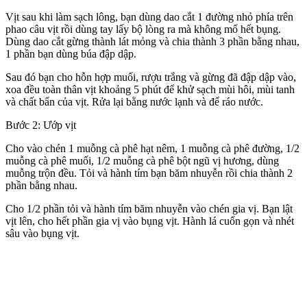
Vịt sau khi làm sạch lông, bạn dùng dao cắt 1 đường nhỏ phía trên
phao câu vịt rồi dùng tay lấy bộ lòng ra mà không mổ hết bụng.
Dùng dao cắt gừng thành lát mỏng và chia thành 3 phần bằng nhau,
1 phần bạn dùng búa đập dập.
Sau đó bạn cho hỗn hợp muối, rượu trắng và gừng đã đập dập vào,
xoa đều toàn thân vịt khoảng 5 phút để khử sạch mùi hôi, mùi tanh
và chất bẩn của vịt. Rửa lại bằng nước lạnh và để ráo nước.
Bước 2: Ướp vịt
Cho vào chén 1 muỗng cà phê hạt nêm, 1 muỗng cà phê đường, 1/2
muỗng cà phê muối, 1/2 muỗng cà phê bột ngũ vị hương, dùng
muỗng trộn đều. Tỏi và hành tím bạn băm nhuyễn rồi chia thành 2
phần bằng nhau.
Cho 1/2 phần tỏi và hành tím băm nhuyễn vào chén gia vị. Bạn lật
vịt lên, cho hết phần gia vị vào bụng vịt. Hành lá cuốn gọn và nhét
sâu vào bụng vịt.