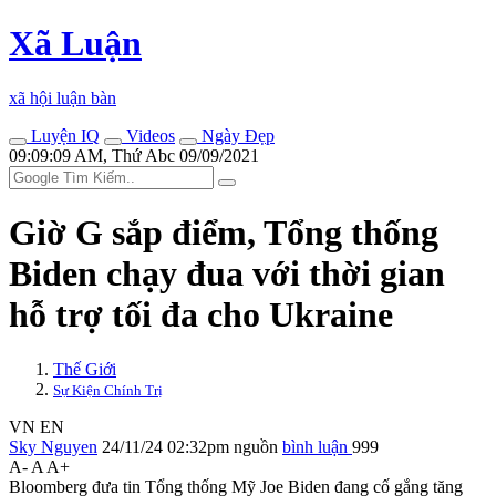
Xã Luận
xã hội luận bàn
Luyện IQ
Videos
Ngày Đẹp
09:09:09 AM, Thứ Abc 09/09/2021
Giờ G sắp điểm, Tổng thống
Biden chạy đua với thời gian
hỗ trợ tối đa cho Ukraine
Thế Giới
Sự Kiện Chính Trị
VN
EN
Sky Nguyen
24/11/24 02:32pm
nguồn
bình luận
999
A-
A
A+
Bloomberg đưa tin Tổng thống Mỹ Joe Biden đang cố gắng tăng