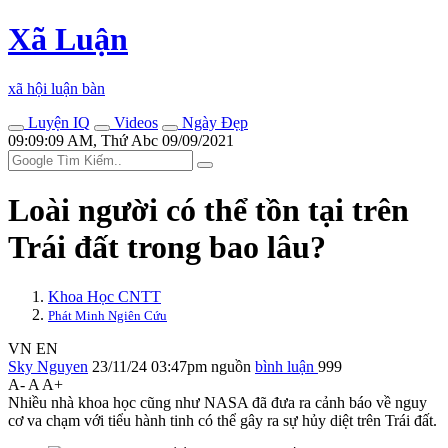
Xã Luận
xã hội luận bàn
Luyện IQ
Videos
Ngày Đẹp
09:09:09 AM, Thứ Abc 09/09/2021
Loài người có thể tồn tại trên
Trái đất trong bao lâu?
Khoa Học CNTT
Phát Minh Ngiên Cứu
VN
EN
Sky Nguyen
23/11/24 03:47pm
nguồn
bình luận
999
A-
A
A+
Nhiều nhà khoa học cũng như NASA đã đưa ra cảnh báo về nguy
cơ va chạm với tiểu hành tinh có thể gây ra sự hủy diệt trên Trái đất.