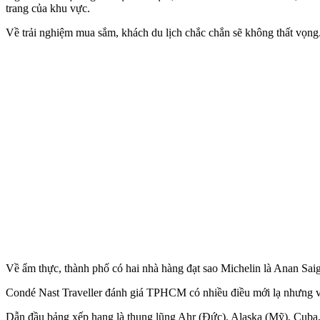
trang của khu vực.
Về trải nghiệm mua sắm, khách du lịch chắc chắn sẽ không thất vọng
Về ẩm thực, thành phố có hai nhà hàng đạt sao Michelin là Anan Sai
Condé Nast Traveller đánh giá TPHCM có nhiều điều mới lạ nhưng vẫn
Dẫn đầu bảng xếp hạng là thung lũng Ahr (Đức), Alaska (Mỹ), Cuba,