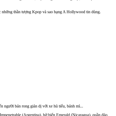
ược những thần tượng Kpop và sao hạng A Hollywood tin dùng.
người bán rong giản dị với xe hủ tiếu, bánh mì...
mpenetrable (Argentina), bờ biển Emerald (Nicaragua), quần đảo