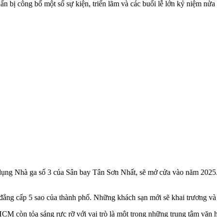
 công bố một số sự kiện, triển lãm và các buổi lễ lớn kỷ niệm nửa 
ử dụng Nhà ga số 3 của Sân bay Tân Sơn Nhất, sẽ mở cửa vào năm 202
 đẳng cấp 5 sao của thành phố. Những khách sạn mới sẽ khai trương và
PHCM còn tỏa sáng rực rỡ với vai trò là một trong những trung tâm vă