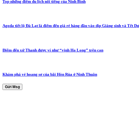
Top những điểm du lịch nổi tiếng của Ninh Bình
Agoda tiết lộ Đà Lạt là điểm đến giá rẻ hàng đầu vào dịp Giáng sinh và Tết D
Điểm đến xứ Thanh được ví như “vịnh Hạ Long” trên cạn
Khám phá vẻ hoang sơ của bãi Hòn Rùa ở Ninh Thuận
Gửi Msg