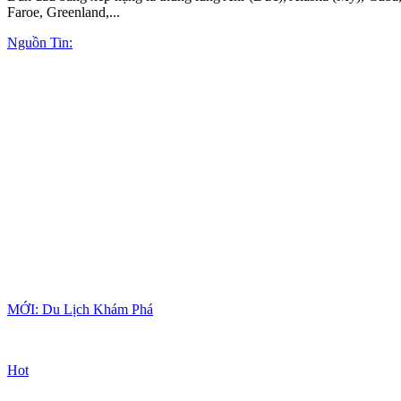
Faroe, Greenland,...
Nguồn Tin:
MỚI: Du Lịch Khám Phá
Hot