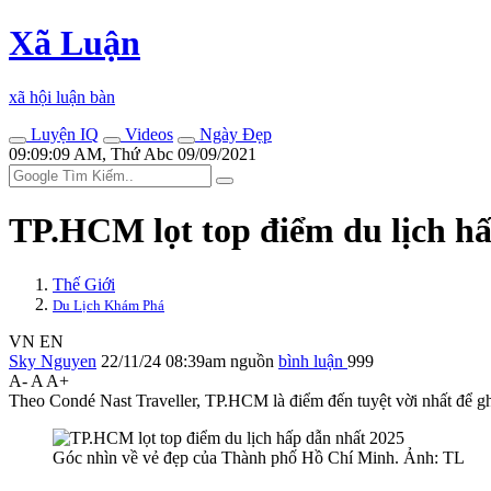
Xã Luận
xã hội luận bàn
Luyện IQ
Videos
Ngày Đẹp
09:09:09 AM, Thứ Abc 09/09/2021
TP.HCM lọt top điểm du lịch h
Thế Giới
Du Lịch Khám Phá
VN
EN
Sky Nguyen
22/11/24 08:39am
nguồn
bình luận
999
A-
A
A+
Theo Condé Nast Traveller, TP.HCM là điểm đến tuyệt vời nhất để g
Góc nhìn về vẻ đẹp của Thành phố Hồ Chí Minh. Ảnh: TL