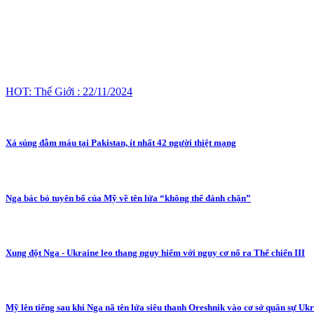
HOT: Thế Giới : 22/11/2024
Xả súng đẫm máu tại Pakistan, ít nhất 42 người thiệt mạng
Nga bác bỏ tuyên bố của Mỹ về tên lửa “không thể đánh chặn”
Xung đột Nga - Ukraine leo thang nguy hiểm với nguy cơ nổ ra Thế chiến III
Mỹ lên tiếng sau khi Nga nã tên lửa siêu thanh Oreshnik vào cơ sở quân sự Uk