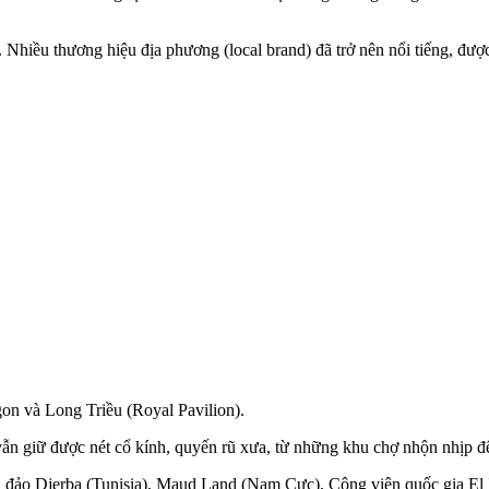
. Nhiều thương hiệu địa phương (local brand) đã trở nên nổi tiếng, đ
gon và Long Triều (Royal Pavilion).
 giữ được nét cổ kính, quyến rũ xưa, từ những khu chợ nhộn nhịp đến 
 đảo Djerba (Tunisia), Maud Land (Nam Cực), Công viên quốc gia El I