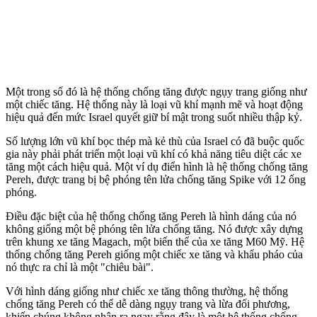
Một trong số đó là hệ thống chống tăng được ngụy trang giống như
một chiếc tăng. Hệ thống này là loại vũ khí mạnh mẽ và hoạt động
hiệu quả đến mức Israel quyết giữ bí mật trong suốt nhiều thập kỷ.
Số lượng lớn vũ khí bọc thép mà kẻ thù của Israel có đã buộc quốc
gia này phải phát triển một loại vũ khí có khả năng tiêu diệt các xe
tăng một cách hiệu quả. Một ví dụ điển hình là hệ thống chống tăng
Pereh, được trang bị bệ phóng tên lửa chống tăng Spike với 12 ống
phóng.
Điều đặc biệt của hệ thống chống tăng Pereh là hình dáng của nó
không giống một bệ phóng tên lửa chống tăng. Nó được xây dựng
trên khung xe tăng Magach, một biến thể của xe tăng M60 Mỹ. Hệ
thống chống tăng Pereh giống một chiếc xe tăng và khẩu pháo của
nó thực ra chỉ là một "chiêu bài".
Với hình dáng giống như chiếc xe tăng thông thường, hệ thống
chống tăng Pereh có thể dễ dàng ngụy trang và lừa đối phương,
khiến chúng không nhận ra ngay rằng đây là một hệ thống chống