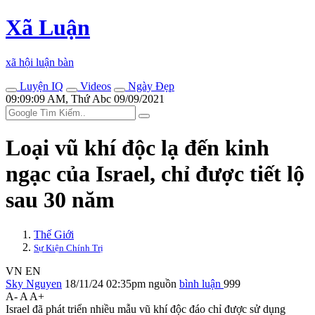
Xã Luận
xã hội luận bàn
Luyện IQ
Videos
Ngày Đẹp
09:09:09 AM, Thứ Abc 09/09/2021
Loại vũ khí độc lạ đến kinh
ngạc của Israel, chỉ được tiết lộ
sau 30 năm
Thế Giới
Sự Kiện Chính Trị
VN
EN
Sky Nguyen
18/11/24 02:35pm
nguồn
bình luận
999
A-
A
A+
Israel đã phát triển nhiều mẫu vũ khí độc đáo chỉ được sử dụng