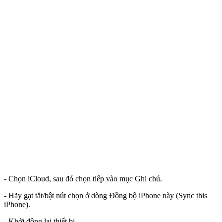
- Chọn iCloud, sau đó chọn tiếp vào mục Ghi chú.
- Hãy gạt tắt/bật nút chọn ở dòng Đồng bộ iPhone này (Sync this
iPhone).
- Khởi động lại thiết bị.