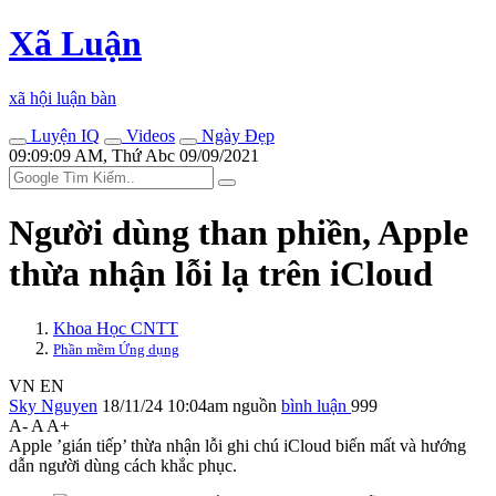
Xã Luận
xã hội luận bàn
Luyện IQ
Videos
Ngày Đẹp
09:09:09 AM, Thứ Abc 09/09/2021
Người dùng than phiền, Apple
thừa nhận lỗi lạ trên iCloud
Khoa Học CNTT
Phần mềm Ứng dụng
VN
EN
Sky Nguyen
18/11/24 10:04am
nguồn
bình luận
999
A-
A
A+
Apple ’gián tiếp’ thừa nhận lỗi ghi chú iCloud biến mất và hướng
dẫn người dùng cách khắc phục.