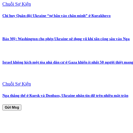
Chuỗi Sự Kiện
Chỉ huy Quân đội Ukraine “tự bắn vào chân mình” ở Kurakhovo
Báo Mỹ: Washington cho phép Ukraine sử dụng vũ khí tấn công sâu vào Nga
Israel không kích một tòa nhà dân cư ở Gaza khiến ít nhất 50 người thiệt mạn
Chuỗi Sự Kiện
Nga thắng thế ở Kursk và Donbass, Ukraine nhận tin dữ trên nhiều mặt trận
Gửi Msg