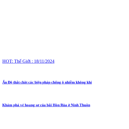
HOT: Thế Giới : 18/11/2024
Ấn Độ thắt chặt các biện pháp chống ô nhiễm không khí
Khám phá vẻ hoang sơ của bãi Hòn Rùa ở Ninh Thuận