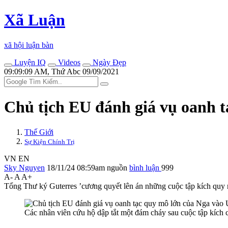
Xã Luận
xã hội luận bàn
Luyện IQ
Videos
Ngày Đẹp
09:09:09 AM, Thứ Abc 09/09/2021
Chủ tịch EU đánh giá vụ oanh t
Thế Giới
Sự Kiện Chính Trị
VN
EN
Sky Nguyen
18/11/24 08:59am
nguồn
bình luận
999
A-
A
A+
Tổng Thư ký Guterres ’cương quyết lên án những cuộc tập kích quy 
Các nhân viên cứu hộ dập tắt một đám cháy sau cuộc tập kích 