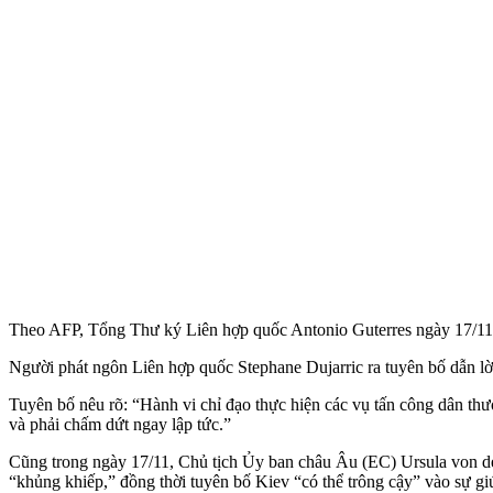
Theo AFP, Tổng Thư ký Liên hợp quốc Antonio Guterres ngày 17/11 đ
Người phát ngôn Liên hợp quốc Stephane Dujarric ra tuyên bố dẫn l
Tuyên bố nêu rõ: “Hành vi chỉ đạo thực hiện các vụ tấn công dân th
và phải chấm dứt ngay lập tức.”
Cũng trong ngày 17/11, Chủ tịch Ủy ban châu Âu (EC) Ursula von de
“khủng khiếp,” đồng thời tuyên bố Kiev “có thể trông cậy” vào sự g