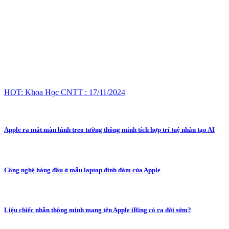
HOT: Khoa Học CNTT : 17/11/2024
Apple ra mắt màn hình treo tường thông minh tích hợp trí tuệ nhân tạo AI
Công nghệ hàng đầu ở mẫu laptop đình đám của Apple
Liệu chiếc nhẫn thông minh mang tên Apple iRing có ra đời sớm?