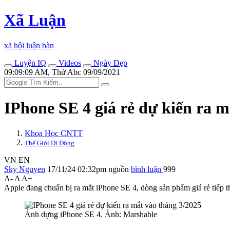
Xã Luận
xã hội luận bàn
Luyện IQ
Videos
Ngày Đẹp
09:09:09 AM, Thứ Abc 09/09/2021
IPhone SE 4 giá rẻ dự kiến ra m
Khoa Học CNTT
Thế Giới Di Động
VN
EN
Sky Nguyen
17/11/24 02:32pm
nguồn
bình luận
999
A-
A
A+
Apple đang chuẩn bị ra mắt iPhone SE 4, dòng sản phẩm giá rẻ tiếp t
Ảnh dựng iPhone SE 4. Ảnh: Marshable