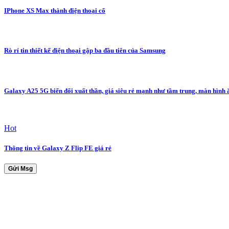
IPhone XS Max thành điện thoại cổ
Rò rỉ tin thiết kế điện thoại gập ba đầu tiên của Samsung
Galaxy A25 5G biến đổi xuất thần, giá siêu rẻ mạnh như tầm trung, màn hình 
Hot
Thông tin về Galaxy Z Flip FE giá rẻ
Gửi Msg