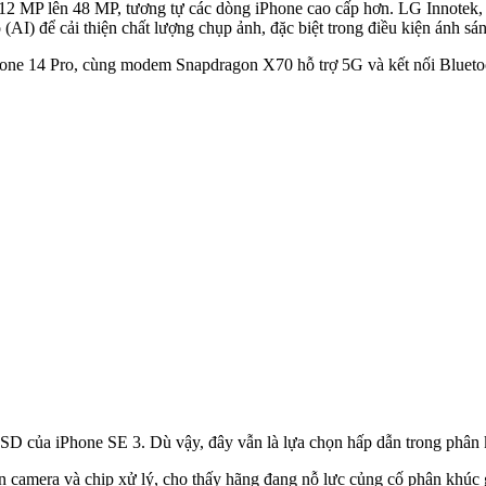
 MP lên 48 MP, tương tự các dòng iPhone cao cấp hơn. LG Innotek, n
o (AI) để cải thiện chất lượng chụp ảnh, đặc biệt trong điều kiện ánh sá
one 14 Pro, cùng modem Snapdragon X70 hỗ trợ 5G và kết nối Bluetooth
 của iPhone SE 3. Dù vậy, đây vẫn là lựa chọn hấp dẫn trong phân kh
amera và chip xử lý, cho thấy hãng đang nỗ lực củng cố phân khúc giá