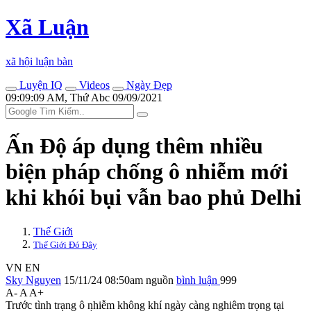
Xã Luận
xã hội luận bàn
Luyện IQ
Videos
Ngày Đẹp
09:09:09 AM, Thứ Abc 09/09/2021
Ấn Độ áp dụng thêm nhiều
biện pháp chống ô nhiễm mới
khi khói bụi vẫn bao phủ Delhi
Thế Giới
Thế Giới Đó Đây
VN
EN
Sky Nguyen
15/11/24 08:50am
nguồn
bình luận
999
A-
A
A+
Trước tình trạng ô nhiễm không khí ngày càng nghiêm trọng tại