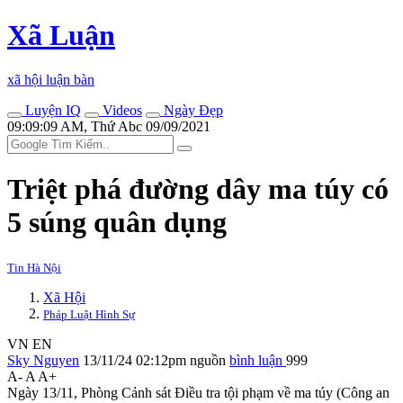
Xã Luận
xã hội luận bàn
Luyện IQ
Videos
Ngày Đẹp
09:09:09 AM, Thứ Abc 09/09/2021
Triệt phá đường dây m‌a tú‌y có
5 súng quân dụng
Tin Hà Nội
Xã Hội
Pháp Luật Hình Sự
VN
EN
Sky Nguyen
13/11/24 02:12pm
nguồn
bình luận
999
A-
A
A+
Ngày 13/11, Phòng Cảnh sát Điều tra tội phạm về m‌a tú‌y (Công an