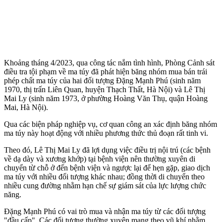
Khoảng tháng 4/2023, qua công tác nắm tình hình, Phòng Cảnh sát
điều tra tội phạm về m‌a tú‌y đã phát hiện băng nhóm mua bán trái
phép chất m‌a tú‌y của hai đối tượng Đặng Mạnh Phú (sinh năm
1970, thị trấn Liên Quan, huyện Thạch Thất, Hà Nội) và Lê Thị
Mai Ly (sinh năm 1973, ở phường Hoàng Văn Thụ, quận Hoàng
Mai, Hà Nội).
Qua các biện pháp nghiệp vụ, cơ quan công an xác định băng nhóm
m‌a tú‌y này hoạt động với nhiều phương thức thủ đoạn rất tinh vi.
Theo đó, Lê Thị Mai Ly đã lợi dụng việc điều trị nội trú (các bệnh
về dạ dày và xương khớp) tại bệnh viện nên thường xuyên di
chuyển từ chỗ ở đến bệnh viện và ngược lại để hẹn gặp, giao dịch
m‌a tú‌y với nhiều đối tượng khác nhau; đồng thời di chuyển theo
nhiều cung đường nhằm hạn chế sự giám sát của lực lượng chức
năng.
Đặng Mạnh Phú có vai trò mua và nhận m‌a tú‌y từ các đối tượng
"đầu cấp". Các đối tượng thường xuyên mang theo vũ khí nhằm