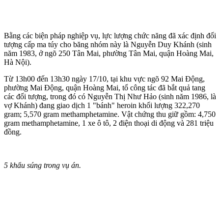
Bằng các biện pháp nghiệp vụ, lực lượng chức năng đã xác định đối
tượng cấp m‌a tú‌y cho băng nhóm này là Nguyễn Duy Khánh (sinh
năm 1983, ở ngõ 250 Tân Mai, phường Tân Mai, quận Hoàng Mai,
Hà Nội).
Từ 13h00 đến 13h30 ngày 17/10, tại khu vực ngõ 92 Mai Động,
phường Mai Động, quận Hoàng Mai, tổ công tác đã bắt quả tang
các đối tượng, trong đó có Nguyễn Thị Như Hảo (sinh năm 1986, là
vợ Khánh) đang giao dịch 1 "bánh" heroin khối lượng 322,270
gram; 5,570 gram methamphetamine. Vật chứng thu giữ gồm: 4,750
gram methamphetamine, 1 xe ô tô, 2 điện thoại di động và 281 triệu
đồng.
5 khẩu súng trong vụ án.