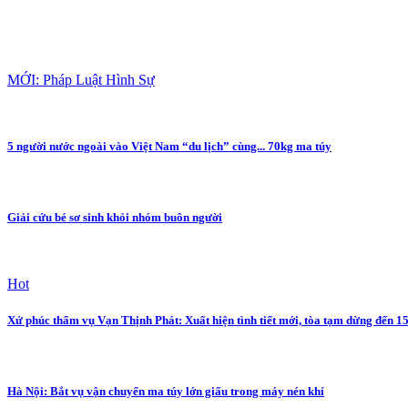
MỚI: Pháp Luật Hình Sự
5 người nước ngoài vào Việt Nam “du lịch” cùng... 70kg ma túy
Giải cứu bé sơ sinh khỏi nhóm buôn người
Hot
Xử phúc thẩm vụ Vạn Thịnh Phát: Xuất hiện tình tiết mới, tòa tạm dừng đến 1
Hà Nội: Bắt vụ vận chuyển ma túy lớn giấu trong máy nén khí