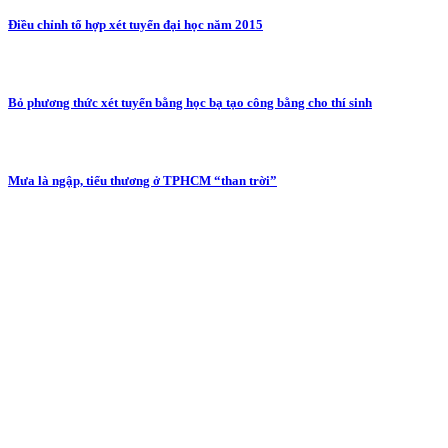
Điều chỉnh tổ hợp xét tuyển đại học năm 2015
Bỏ phương thức xét tuyển bằng học bạ tạo công bằng cho thí sinh
Mưa là ngập, tiểu thương ở TPHCM “than trời”