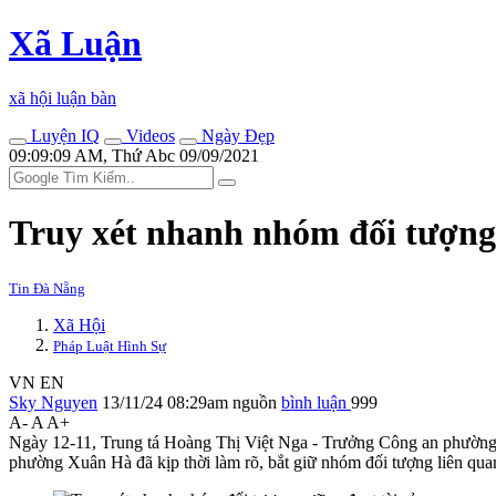
Xã Luận
xã hội luận bàn
Luyện IQ
Videos
Ngày Đẹp
09:09:09 AM, Thứ Abc 09/09/2021
Truy xét nhanh nhóm đối tượng 
Tin Đà Nẵng
Xã Hội
Pháp Luật Hình Sự
VN
EN
Sky Nguyen
13/11/24 08:29am
nguồn
bình luận
999
A-
A
A+
Ngày 12-11, Trung tá Hoàng Thị Việt Nga - Trưởng Công an phường Xu
phường Xuân Hà đã kịp thời làm rõ, bắt giữ nhóm đối tượng liên quan 