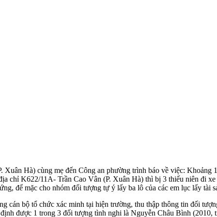
 P. Xuân Hà) cùng mẹ đến Công an phường trình báo về việc: Khoảng 
ịa chỉ K622/11A- Trần Cao Vân (P. Xuân Hà) thì bị 3 thiếu niên đi x
ứng, để mặc cho nhóm đối tượng tự ý lấy ba lô của các em lục lấy tài 
 cán bộ tổ chức xác minh tại hiện trường, thu thập thông tin đối tượng
c định được 1 trong 3 đối tượng tình nghi là Nguyễn Châu Bình (2010