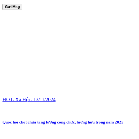
Gửi Msg
HOT: Xã Hội : 13/11/2024
Quốc hội chốt chưa tăng lương công chức, lương hưu trong năm 2025