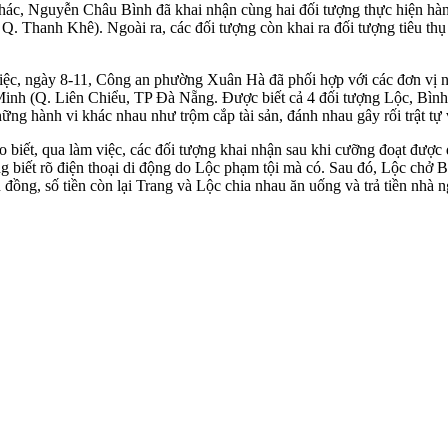
 thác, Nguyễn Châu Bình đã khai nhận cùng hai đối tượng thực hiện hà
Thanh Khê). Ngoài ra, các đối tượng còn khai ra đối tượng tiêu thụ t
ụ việc, ngày 8-11, Công an phường Xuân Hà đã phối hợp với các đơn vị
a Minh (Q. Liên Chiểu, TP Đà Nẵng. Được biết cả 4 đối tượng Lộc, Bình
ững hành vi khác nhau như trộm cắp tài sản, đánh nhau gây rối trật tự
ết, qua làm việc, các đối tượng khai nhận sau khi cưỡng đoạt được đ
ng biết rõ điện thoại di động do Lộc phạm tội mà có. Sau đó, Lộc ch
ồng, số tiền còn lại Trang và Lộc chia nhau ăn uống và trả tiền nhà n