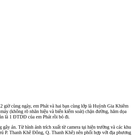
12 giờ cùng ngày, em Phát và hai bạn cùng lớp là Huỳnh Gia Khiêm
e máy (không rõ nhãn hiệu và biển kiểm soát) chặn đường, hăm dọa
sản là 1 ĐTDĐ của em Phát rồi bỏ đi.
 gây án. Từ hình ảnh trích xuất từ camera tại hiện trường và các khu
, trú P. Thanh Khê Đông, Q. Thanh Khê) nên phối hợp với địa phương