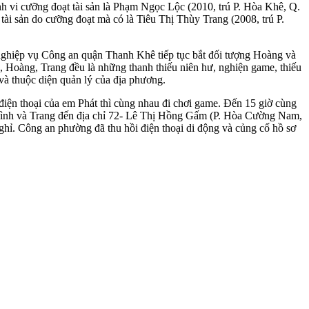
nh vi cưỡng đoạt tài sản là Phạm Ngọc Lộc (2010, trú P. Hòa Khê, Q.
ài sản do cưỡng đoạt mà có là Tiêu Thị Thùy Trang (2008, trú P.
 nghiệp vụ Công an quận Thanh Khê tiếp tục bắt đối tượng Hoàng và
, Hoàng, Trang đều là những thanh thiếu niên hư, nghiện game, thiếu
 và thuộc diện quản lý của địa phương.
iện thoại của em Phát thì cùng nhau đi chơi game. Đến 15 giờ cùng
ở Bình và Trang đến địa chỉ 72- Lê Thị Hồng Gấm (P. Hòa Cường Nam,
ghỉ. Công an phường đã thu hồi điện thoại di động và củng cố hồ sơ