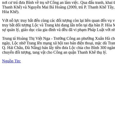
nơi cư trú đưa Bình về trụ sở Công an làm việc. Qua đấu tranh, khai
Thanh Khê) và Nguyễn Mai Bá Hoàng (2009, trú P. Thanh Khê Tây, Q. 
Hòa Khê).
Với nỗ lực truy bắt đến cùng các đối tượng còn lại liên quan đến v
truy bắt đối tượng Lộc và Trang khi đang lẩn trốn tại địa bàn P. Hò
sự quản lý, giáo dục của gia đình và đều đã vi phạm Pháp Luật với nh
Trung tá Hoàng Thị Việt Nga - Trưởng Công an phường Xuân Hà cho bi
ngày, Lộc nhờ Trang lên mạng xã hội rao bán điện thoại, mặc dù Tra
Q. Hải Châu, Đà Nẵng) bán lấy tiền đưa Lộc chia cho Bình 300 ngàn đ
chuyển đối tượng, tang vật cho Công an quận Thanh Khê thụ lý.
Nguồn Tin: