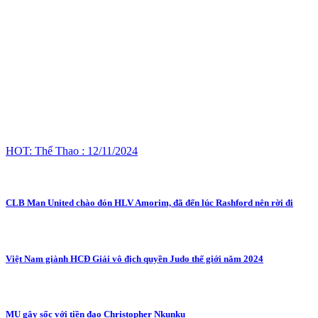
HOT: Thể Thao : 12/11/2024
CLB Man United chào đón HLV Amorim, đã đến lúc Rashford nên rời đi
Việt Nam giành HCĐ Giải vô địch quyền Judo thế giới năm 2024
MU gây sốc với tiền đạo Christopher Nkunku