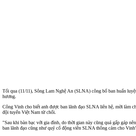
Tối qua (11/11), Sông Lam Nghệ An (SLNA) công bố ban huấn luyện mớ
hương.
Công Vinh cho biết anh được ban lãnh đạo SLNA liên hệ, mời làm chủ
đội tuyển Việt Nam từ chối.
"Sau khi bàn bạc với gia đình, do thời gian này cũng quá gấp gáp n
ban lãnh đạo cũng như quý cổ động viên SLNA thông cảm cho Vinh"