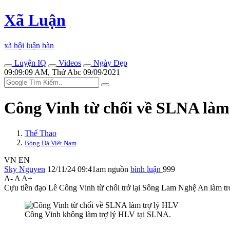
Xã Luận
xã hội luận bàn
Luyện IQ
Videos
Ngày Đẹp
09:09:09 AM, Thứ Abc 09/09/2021
Công Vinh từ chối về SLNA làm
Thể Thao
Bóng Đá Việt Nam
VN
EN
Sky Nguyen
12/11/24 09:41am
nguồn
bình luận
999
A-
A
A+
Cựu tiền đạo Lê Công Vinh từ chối trở lại Sông Lam Nghệ An làm trợ
Công Vinh không làm trợ lý HLV tại SLNA.