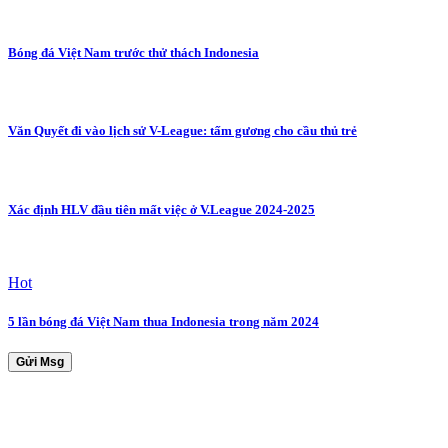
Bóng đá Việt Nam trước thử thách Indonesia
Văn Quyết đi vào lịch sử V-League: tấm gương cho cầu thủ trẻ
Xác định HLV đầu tiên mất việc ở V.League 2024-2025
Hot
5 lần bóng đá Việt Nam thua Indonesia trong năm 2024
Gửi Msg