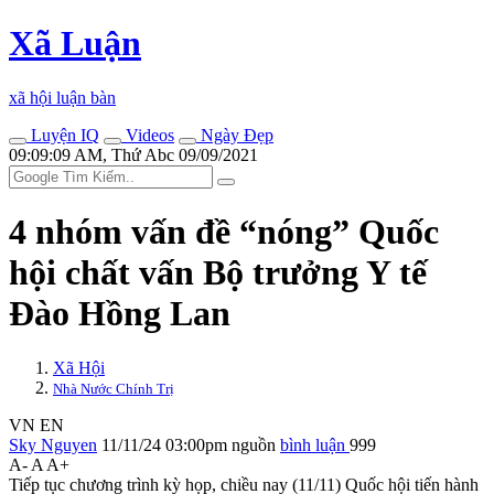
Xã Luận
xã hội luận bàn
Luyện IQ
Videos
Ngày Đẹp
09:09:09 AM, Thứ Abc 09/09/2021
4 nhóm vấn đề “nóng” Quốc
hội chất vấn Bộ trưởng Y tế
Đào Hồng Lan
Xã Hội
Nhà Nước Chính Trị
VN
EN
Sky Nguyen
11/11/24 03:00pm
nguồn
bình luận
999
A-
A
A+
Tiếp tục chương trình kỳ họp, chiều nay (11/11) Quốc hội tiến hành