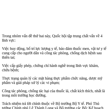
Trong nhóm vấn đề thứ hai này, Quốc hội tập trung chất vấn về 4
lĩnh vực:
Việc huy động, bố trí lực lượng y tế, bảo đảm thuốc men, vật tư y tế
cung cấp cho người dân và công tác phòng, chống dịch bệnh sau
thiên tai;
Việc cấp giấy phép, chứng chỉ hành nghề trong lĩnh vực khám,
chữa bệnh;
Thực trạng quản lý các mặt hàng thực phẩm chức năng, dược mỹ
phẩm và giải pháp xử lý các vi phạm;
Công tác phòng, chống tác hại của thu‌ốc l‌á, chất kíc‌h thí‌ch, nhất là
trong môi trường học đường.
Trách nhiệm trả lời chính thuộc về Bộ trưởng Bộ Y tế. Phó Thủ
tướng Chính phủ Lê Thành Long và Bộ trưởng các Bộ: Kế hoạch