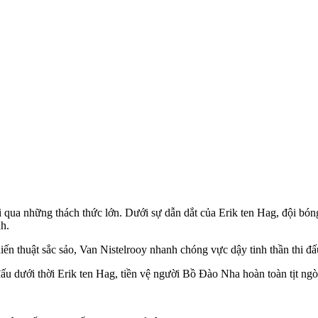
 qua những thách thức lớn. Dưới sự dẫn dắt của Erik ten Hag, đội bóng
h.
ến thuật sắc sảo, Van Nistelrooy nhanh chóng vực dậy tinh thần thi đấ
đấu dưới thời Erik ten Hag, tiền vệ người Bồ Đào Nha hoàn toàn tịt ngò