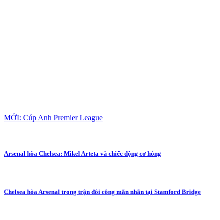
MỚI: Cúp Anh Premier League
Arsenal hòa Chelsea: Mikel Arteta và chiếc động cơ hỏng
Chelsea hòa Arsenal trong trận đôi công mãn nhãn tại Stamford Bridge