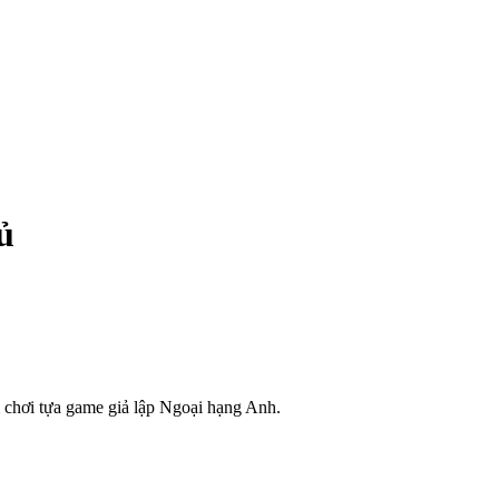
ủ
 chơi tựa game giả lập Ngoại hạng Anh.