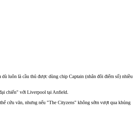
 dù luôn là cầu thủ được dùng chip Captain (nhân đôi điểm số) nhiều
ại chiến" với Liverpool tại Anfield.
g thể cứu vãn, nhưng nếu "The Cityzens" không sớm vượt qua khủng