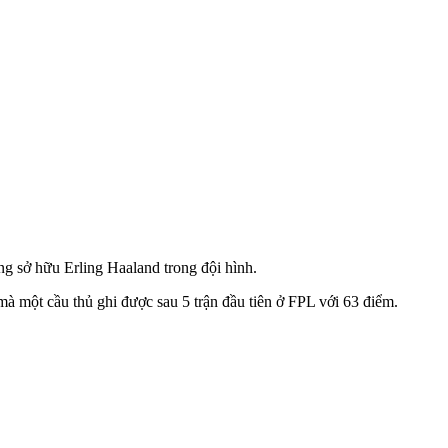
ng sở hữu Erling Haaland trong đội hình.
à một cầu thủ ghi được sau 5 trận đầu tiên ở FPL với 63 điểm.