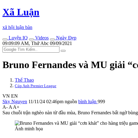
Xã Luận
xã hội luận bàn
Luyện IQ
Videos
Ngày Đẹp
09:09:09 AM, Thứ Abc 09/09/2021
Bruno Fernandes và MU giải “c
Thể Thao
Cúp Anh Premier League
VN
EN
Sky Nguyen
11/11/24 02:46pm
nguồn
bình luận
999
A-
A
A+
Sau chuỗi trận nghèo nàn từ đầu mùa, Bruno Fernandes bất ngờ bùng
Ảnh minh họa