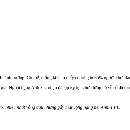
bị ảnh hưởng. Cụ thể, thống kê cho thấy có tới gần 65% người chơi đa
 giải Ngoại hạng Anh xác nhận đã lập kỷ lục chưa từng có về số điểm m
 số) nhiều nhất vòng đấu nhưng gây thất vọng nặng nề. Ảnh: FPL.