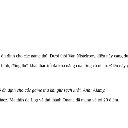
ổn định cho các game thủ. Dưới thời Van Nistelrooy, điều này càng đ
i hình, đồng thời khai thác tối đa khả năng của từng cá nhân. Điều này
 ổn định cho các game thủ khi giữ sạch lưới. Ảnh: Alamy.
inez, Matthijs de Ligt và thủ thành Onana đã mang về tới 29 điểm.