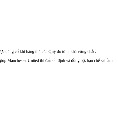
ược củng cố khi hàng thủ của Quỷ đỏ tỏ ra khá vững chắc.
 giúp Manchester United thi đấu ổn định và đồng bộ, hạn chế sai lầm