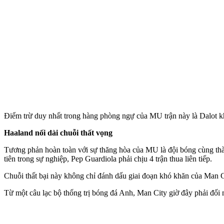
Điểm trừ duy nhất trong hàng phòng ngự của MU trận này là Dalot kh
Haaland nối dài chuỗi thất vọng
Tương phản hoàn toàn với sự thăng hòa của MU là đội bóng cùng thà
tiên trong sự nghiệp, Pep Guardiola phải chịu 4 trận thua liên tiếp.
Chuỗi thất bại này không chỉ đánh dấu giai đoạn khó khăn của Man C
Từ một câu lạc bộ thống trị bóng đá Anh, Man City giờ đây phải đối 