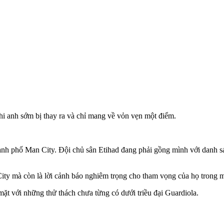
i anh sớm bị thay ra và chỉ mang về vỏn vẹn một điểm.
nh phố Man City. Đội chủ sân Etihad đang phải gồng mình với danh sá
ity mà còn là lời cảnh báo nghiêm trọng cho tham vọng của họ trong m
mặt với những thử thách chưa từng có dưới triều đại Guardiola.