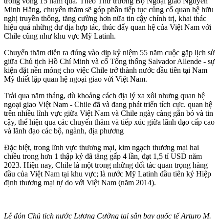
trong vòng 15 năm qua. Theo Thứ trưởng Bộ Ngoại giao Nguyễn
Minh Hằng, chuyến thăm sẽ góp phần tiếp tục củng cố quan hệ hữu
nghị truyền thống, tăng cường hơn nữa tin cậy chính trị, khai thác
hiệu quả những dư địa hợp tác, thúc đẩy quan hệ của Việt Nam với
Chile cũng như khu vực Mỹ Latinh.
Chuyến thăm diễn ra đúng vào dịp kỷ niệm 55 năm cuộc gặp lịch sử
giữa Chủ tịch Hồ Chí Minh và cố Tổng thống Salvador Allende - sự
kiện đặt nền móng cho việc Chile trở thành nước đầu tiên tại Nam
Mỹ thiết lập quan hệ ngoại giao với Việt Nam.
Trải qua năm tháng, dù khoảng cách địa lý xa xôi nhưng quan hệ
ngoại giao Việt Nam - Chile đã và đang phát triển tích cực. quan hệ
trên nhiều lĩnh vực giữa Việt Nam và Chile ngày càng gắn bó và tin
cậy, thể hiện qua các chuyến thăm và tiếp xúc giữa lãnh đạo cấp cao
và lãnh đạo các bộ, ngành, địa phương
Đặc biệt, trong lĩnh vực thương mại, kim ngạch thương mại hai
chiều trong hơn 1 thập kỷ đã tăng gấp 4 lần, đạt 1,5 tỉ USD năm
2023. Hiện nay, Chile là một trong những đối tác quan trọng hàng
đầu của Việt Nam tại khu vực; là nước Mỹ Latinh đầu tiên ký Hiệp
định thương mại tự do với Việt Nam (năm 2014).
Lễ đón Chủ tịch nước Lương Cường tại sân bay quốc tế Arturo M.