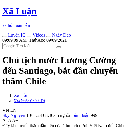
Xã Luận
xã hội luận bàn
Luyện IQ
Videos
Ngày Đẹp
09:09:09 AM, Thứ Abc 09/09/2021
Chủ tịch nước Lương Cường
đến Santiago, bắt đầu chuyến
thăm Chile
Xã Hội
Nhà Nước Chính Trị
VN
EN
Sky Nguyen
10/11/24 08:30am
nguồn
bình luận
999
A-
A
A+
Đây là chuyến thăm đầu tiên của Chủ tịch nước Việt Nam đến Chile