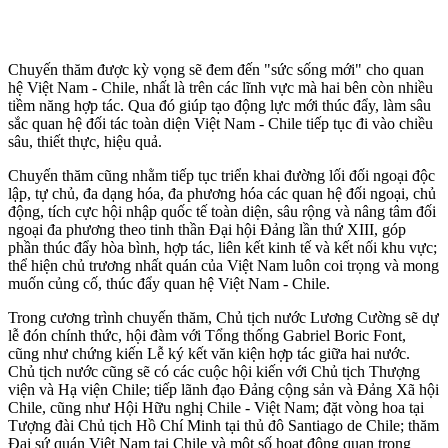
Chuyến thăm được kỳ vọng sẽ đem đến "sức sống mới" cho quan
hệ Việt Nam - Chile, nhất là trên các lĩnh vực mà hai bên còn nhiều
tiềm năng hợp tác. Qua đó giúp tạo động lực mới thúc đẩy, làm sâu
sắc quan hệ đối tác toàn diện Việt Nam - Chile tiếp tục đi vào chiều
sâu, thiết thực, hiệu quả.
Chuyến thăm cũng nhằm tiếp tục triển khai đường lối đối ngoại độc
lập, tự chủ, đa dạng hóa, đa phương hóa các quan hệ đối ngoại, chủ
động, tích cực hội nhập quốc tế toàn diện, sâu rộng và nâng tâm đối
ngoại đa phương theo tinh thần Đại hội Đảng lần thứ XIII, góp
phần thúc đẩy hòa bình, hợp tác, liên kết kinh tế và kết nối khu vực;
thể hiện chủ trương nhất quán của Việt Nam luôn coi trọng và mong
muốn củng cố, thúc đẩy quan hệ Việt Nam - Chile.
Trong cương trình chuyến thăm, Chủ tịch nước Lương Cường sẽ dự
lễ đón chính thức, hội đàm với Tổng thống Gabriel Boric Font,
cũng như chứng kiến Lễ ký kết văn kiện hợp tác giữa hai nước.
Chủ tịch nước cũng sẽ có các cuộc hội kiến với Chủ tịch Thượng
viện và Hạ viện Chile; tiếp lãnh đạo Đảng cộn‌g sả‌n và Đảng Xã hội
Chile, cũng như Hội Hữu nghị Chile - Việt Nam; đặt vòng hoa tại
Tượng đài Chủ tịch Hồ Chí Minh tại thủ đô Santiago de Chile; thăm
Đại sứ quán Việt Nam tại Chile và một số hoạt động quan trọng