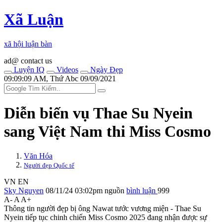
Xã Luận
xã hội luận bàn
ad@ contact us
Luyện IQ
Videos
Ngày Đẹp
09:09:09 AM, Thứ Abc 09/09/2021
Diễn biến vụ Thae Su Nyein
sang Việt Nam thi Miss Cosmo
Văn Hóa
Người đẹp Quốc tế
VN
EN
Sky Nguyen
08/11/24 03:02pm
nguồn
bình luận
999
A-
A
A+
Thông tin người đẹp bị ông Nawat tước vương miện - Thae Su
Nyein tiếp tục chinh chiến Miss Cosmo 2025 đang nhận được sự