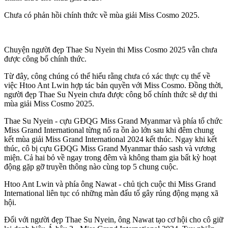
Chưa có phản hồi chính thức về mùa giải Miss Cosmo 2025.
Chuyện người đẹp Thae Su Nyein thi Miss Cosmo 2025 vẫn chưa
được công bố chính thức.
Từ đây, công chúng có thể hiểu rằng chưa có xác thực cụ thể về
việc Htoo Ant Lwin hợp tác bản quyền với Miss Cosmo. Đồng thời,
người đẹp Thae Su Nyein chưa được công bố chính thức sẽ dự thi
mùa giải Miss Cosmo 2025.
Thae Su Nyein - cựu GĐQG Miss Grand Myanmar và phía tổ chức
Miss Grand International từng nổ ra ồn ào lớn sau khi đêm chung
kết mùa giải Miss Grand International 2024 kết thúc. Ngay khi kết
thúc, cô bị cựu GĐQG Miss Grand Myanmar tháo sash và vương
miện. Cả hai bỏ về ngay trong đêm và không tham gia bất kỳ hoạt
động gặp gỡ truyền thông nào cùng top 5 chung cuộc.
Htoo Ant Lwin và phía ông Nawat - chủ tịch cuộc thi Miss Grand
International liên tục có những màn đấu tố gây rúng động mạng xã
hội.
Đối với người đẹp Thae Su Nyein, ông Nawat tạo cơ hội cho cô giữ