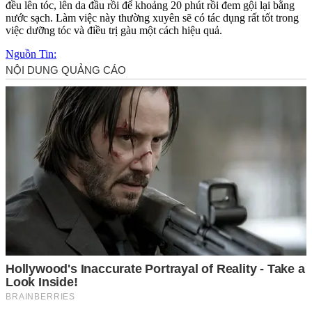
đều lên tóc, lên da đầu rồi để khoảng 20 phút rồi đem gội lại bằng
nước sạch. Làm việc này thường xuyên sẽ có tác dụng rất tốt trong
việc dưỡng tóc và điều trị gàu một cách hiệu quả.
Nguồn Tin: