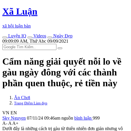
Xã Luận
xã hội luận bàn
Luyện IQ
Videos
Ngày Đẹp
09:09:09 AM, Thứ Abc 09/09/2021
Cẩm năng giải quyết nỗi lo về
gàu ngày đông với các thành
phần quen thuộc, rẻ tiền này
Ăn Chơi
Trang Điểm Làm đẹp
VN
EN
Sky Nguyen
07/11/24 09:46am
nguồn
bình luận
999
A-
A
A+
Dưới đây là những cách trị gàu từ thiên nhiên đơn giản nhưng vô