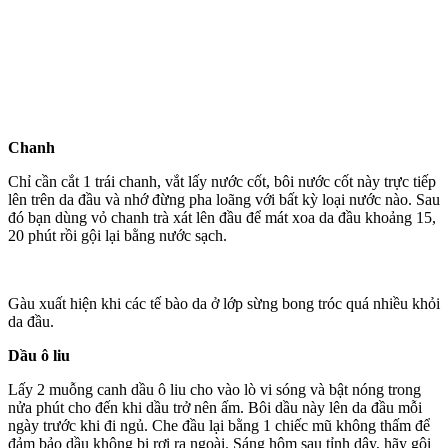
Chanh
Chỉ cần cắt 1 trái chanh, vắt lấy nước cốt, bôi nước cốt này trực tiếp
lên trên da đầu và nhớ đừng pha loãng với bất kỳ loại nước nào. Sau
đó bạn dùng vỏ chanh trà xát lên đầu để mát xoa da đầu khoảng 15,
20 phút rồi gội lại bằng nước sạch.
Gàu xuất hiện khi các tế bào da ở lớp sừng bong tróc quá nhiều khỏi
da đầu.
Dầu ô liu
Lấy 2 muỗng canh dầu ô liu cho vào lò vi sóng và bật nóng trong
nửa phút cho đến khi dầu trở nên ấm. Bôi dầu này lên da đầu mỗi
ngày trước khi đi ngủ. Che đầu lại bằng 1 chiếc mũ không thấm để
đảm bảo dầu không bị rơi ra ngoài. Sáng hôm sau tỉnh dậy, hãy gội