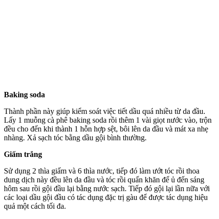
Baking soda
Thành phần này giúp kiểm soát việc tiết dầu quá nhiều từ da đầu.
Lấy 1 muỗng cà phê baking soda rồi thêm 1 vài giọt nước vào, trộn
đều cho đến khi thành 1 hỗn hợp sệt, bôi lên da đầu và má‌t x‌a nhẹ
nhàng. Xả sạch tóc bằng dầu gội bình thường.
Giấm trắng
Sử dụng 2 thìa giấm và 6 thìa nước, tiếp đó làm ướt tóc rồi thoa
dung dịch này đều lên da đầu và tóc rồi quấn khăn để ủ đến sáng
hôm sau rồi gội đầu lại bằng nước sạch. Tiếp đó gội lại lần nữa với
các loại dầu gội đầu có tác dụng đặc trị gàu để được tác dụng hiệu
quả một cách tối đa.