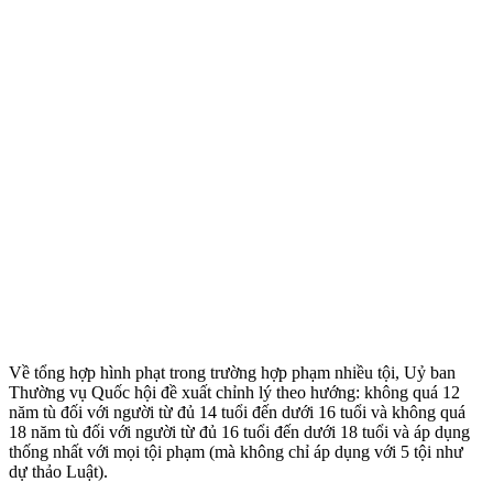
Về tổng hợp hình phạt trong trường hợp phạm nhiều tội, Uỷ ban
Thường vụ Quốc hội đề xuất chỉnh lý theo hướng: không quá 12
năm tù đối với người từ đủ 14 tuổi đến dưới 16 tuổi và không quá
18 năm tù đối với người từ đủ 16 tuổi đến dưới 1‌8 tuổ‌i và áp dụng
thống nhất với mọi tội phạm (mà không chỉ áp dụng với 5 tội như
dự thảo Luật).