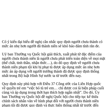
Có ý kiến đại biểu đề nghị cân nhắc quy định người chưa thành có
mức án nhẹ hơn người đã thành niên sẽ khó bảo đảm tính răn đe.
Uỷ ban Thường vụ Quốc hội giải thích, xuất phát từ đặc điểm của
người chưa thành niên là người chưa phát triển toàn diện về mọi mặt
(thể chất, tinh thần, nhận thức…), do đó quy định về người chưa
thành niên phạm tội khi bị phạt tù được áp dụng mức án nhẹ hơn
mức án áp dụng với người trưởng thành đã được quy định thống
nhất trong Bộ luật Hình Sự nước ta từ trước đến nay.
Quy định này phù hợp với Điều 37 Công ước của Liên Hợp quốc
về quyền trẻ em “việc bỏ tù trẻ em… chỉ được coi là biện pháp cuối
cùng và áp dụng trong thời hạn thích hợp ngắn nhất”. Do đó, Ủy
ban Thường vụ Quốc hội đề nghị Quốc hội cho tiếp tục kế thừa
chính sách nhân văn về hình phạt đối với người chưa thành niên
phạm tội đã được quy định và thực hiện thống nhất từ trước đến