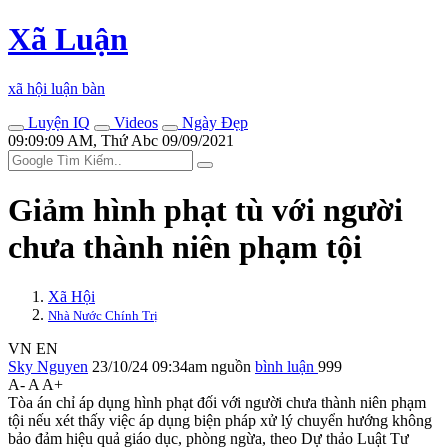
Xã Luận
xã hội luận bàn
Luyện IQ
Videos
Ngày Đẹp
09:09:09 AM, Thứ Abc 09/09/2021
Giảm hình phạt tù với người
chưa thành niên phạm tội
Xã Hội
Nhà Nước Chính Trị
VN
EN
Sky Nguyen
23/10/24 09:34am
nguồn
bình luận
999
A-
A
A+
Tòa án chỉ áp dụng hình phạt đối với người chưa thành niên phạm
tội nếu xét thấy việc áp dụng biện pháp xử lý chuyển hướng không
bảo đảm hiệu quả giáo dục, phòng ngừa, theo Dự thảo Luật Tư