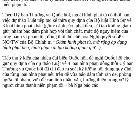
niên phạm tội.
Theo Uỷ ban Thường vụ Quốc hội, ngoài hình phạt tù có thời hạn,
việc dự thảo Luật tiếp tục kế thừa quy định của Bộ luật Hình Sự về
3 loại hình phạt khác (gồm: cảnh cáo, phạt tiền, cải tạo không giam
giữ) nhằm bảo đảm phù hợp với tính chất, mức độ nguy hiểm của
từng hành vi phạm tội, đồng thời thể chế hóa Nghị quyết số 49-
NQ/TW của Bộ Chính trị
“Giảm hình phạt tù, mở rộng áp dụng
hình phạt tiền, hình phạt cải tạo không giam giữ...).
Tiếp thu ý kiến của nhiều đại biểu Quốc hội, đề nghị Quốc hội cho
giữ quy định của dự thảo Luật về 4 loại hình phạt, đồng thời Uỷ ban
Thường vụ Quốc hội đã chỉ đạo rà soát kỹ lưỡng nội dung quy định
của từng loại hình phạt nêu trên để vừa bảo đảm tính răn đe, phòng
ngừa tội phạm, vừa đề cao tính nhân văn, hướng thiện trong xử lý
người chưa thành niên phạm tội – bà Nga báo cáo.