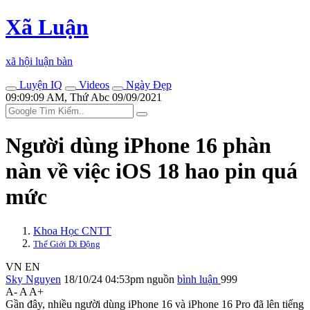
Xã Luận
xã hội luận bàn
Luyện IQ
Videos
Ngày Đẹp
09:09:09 AM, Thứ Abc 09/09/2021
Người dùng iPhone 16 phàn
nàn về việc iOS 18 hao pin quá
mức
Khoa Học CNTT
Thế Giới Di Động
VN
EN
Sky Nguyen
18/10/24 04:53pm
nguồn
bình luận
999
A-
A
A+
Gần đây, nhiều người dùng iPhone 16 và iPhone 16 Pro đã lên tiếng