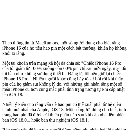
Theo thông tin từ MacRumors, một số người dùng cho biết rằng
iPhone 16 của họ tiêu hao pin một cách bất thường, khiến họ không
khỏi lo lắng.
Một tài khoản trên mạng xã hội đã chia sẻ: "Chiếc iPhone 16 Pro
của tôi giảm từ 100% xuống còn 60% pin chỉ sau nửa ngày, mặc dù
tôi hầu như không sử dụng thiết bị. Đáng lẽ, tôi nên giữ lại chiếc
iPhone 15 Pro." Nhiều người khác cũng bày tỏ sự bối rối khi thấy
pin của họ giảm sút không lý do, với những ghi nhận rằng một số
mẫu iPhone cũ hơn cũng mắc phải tình trạng tương tự khi cập nhật
lên iOS 18.
Nhiều ý kiến cho rằng vấn đề hao pin có thể xuất phát từ hệ điều
hành mới nhất của Apple, iOS 18. Một số người dùng cho biết, tình
trạng hao pin đã được cải thiện phần nào sau khi cập nhật lên phiên
bản iOS 18.0.1 hoặc bản thử nghiệm iOS 18.1.
Bên cạnh vấn đề hao pin, người dùng cũng ghi nhận hai lỗi nghiêm