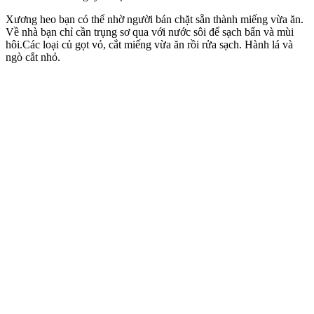
Xương heo bạn có thể nhờ người bán chặt sẵn thành miếng vừa ăn.
Về nhà bạn chỉ cần trụng sơ qua với nước sôi để sạch bẩn và mùi
hôi.Các loại củ gọt vỏ, cắt miếng vừa ăn rồi rửa sạch. Hành lá và
ngò cắt nhỏ.