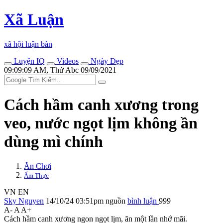
Xã Luận
xã hội luận bàn
Luyện IQ
Videos
Ngày Đẹp
09:09:09 AM, Thứ Abc 09/09/2021
Cách hầm canh xương trong
veo, nước ngọt lịm không ần
dùng mì chính
Ăn Chơi
Ẩm Thực
VN
EN
Sky Nguyen
14/10/24 03:51pm
nguồn
bình luận
999
A-
A
A+
Cách hầm canh xương ngon ngọt lịm, ăn một lần nhớ mãi.