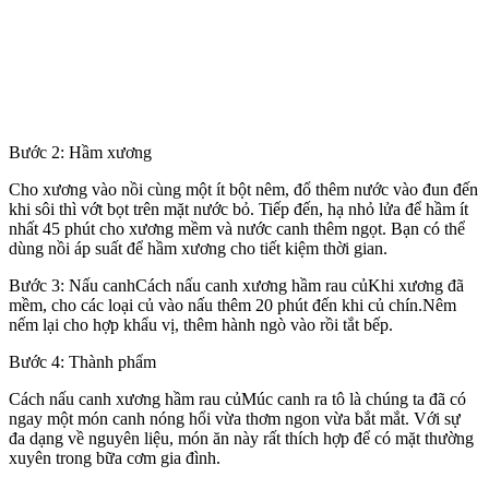
Bước 2: Hầm xương
Cho xương vào nồi cùng một ít bột nêm, đổ thêm nước vào đun đến
khi sôi thì vớt bọt trên mặt nước bỏ. Tiếp đến, hạ nhỏ lửa để hầm ít
nhất 45 phút cho xương mềm và nước canh thêm ngọt. Bạn có thể
dùng nồi áp suất để hầm xương cho tiết kiệm thời gian.
Bước 3: Nấu canhCách nấu canh xương hầm rau củKhi xương đã
mềm, cho các loại củ vào nấu thêm 20 phút đến khi củ chín.Nêm
nếm lại cho hợp khẩu vị, thêm hành ngò vào rồi tắt bếp.
Bước 4: Thành phẩm
Cách nấu canh xương hầm rau củMúc canh ra tô là chúng ta đã có
ngay một món canh nóng hổi vừa thơm ngon vừa bắt mắt. Với sự
đa dạng về nguyên liệu, món ăn này rất thích hợp để có mặt thường
xuyên trong bữa cơm gia đình.