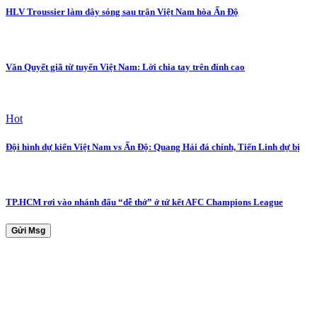
HLV Troussier làm dậy sóng sau trận Việt Nam hòa Ấn Độ
Văn Quyết giã từ tuyển Việt Nam: Lời chia tay trên đỉnh cao
Hot
Đội hình dự kiến Việt Nam vs Ấn Độ: Quang Hải đá chính, Tiến Linh dự bị
TP.HCM rơi vào nhánh đấu “dễ thở” ở tứ kết AFC Champions League
Gửi Msg