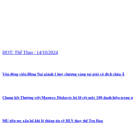
HOT: Thể Thao : 14/10/2024
Vận động viên Đồng Nai giành 1 huy chương vàng tại giải vô địch châu Á
Chung kết Thượng việt Masters: Djokovic bỏ lỡ cột mốc 100 danh hiệu trong s
MU tiếp tục xấu hổ khi lộ thông tin về HLV thay thế Ten Hag