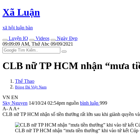
Xã Luận
xã hội luận bàn
Luyện IQ
Videos
Ngày Đẹp
09:09:09 AM, Thứ Abc 09/09/2021
CLB nữ TP HCM nhận “mưa tiền
Thể Thao
Bóng Đá Việt Nam
VN
EN
Sky Nguyen
14/10/24 02:54pm
nguồn
bình luận
999
A-
A
A+
CLB nữ TP HCM nhận số tiền thưởng rất lớn sau khi giành quyền v
CLB nữ TP HCM nhận “mưa tiền thưởng“ khi vào tứ kết Cúp 