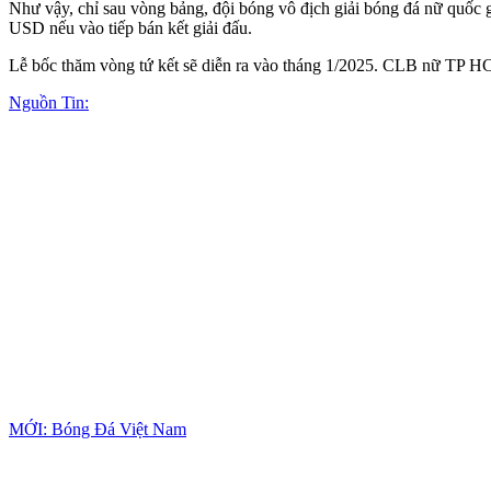
Như vậy, chỉ sau vòng bảng, đội bóng vô địch giải bóng đá nữ quố
USD nếu vào tiếp bán kết giải đấu.
Lễ bốc thăm vòng tứ kết sẽ diễn ra vào tháng 1/2025. CLB nữ TP HCM
Nguồn Tin:
MỚI: Bóng Đá Việt Nam