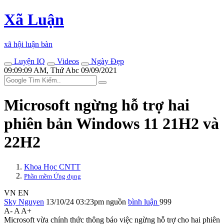
Xã Luận
xã hội luận bàn
Luyện IQ
Videos
Ngày Đẹp
09:09:09 AM, Thứ Abc 09/09/2021
Microsoft ngừng hỗ trợ hai
phiên bản Windows 11 21H2 và
22H2
Khoa Học CNTT
Phần mềm Ứng dụng
VN
EN
Sky Nguyen
13/10/24 03:23pm
nguồn
bình luận
999
A-
A
A+
Microsoft vừa chính thức thông báo việc ngừng hỗ trợ cho hai phiên