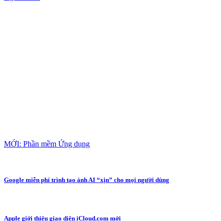
MỚI: Phần mềm Ứng dụng
Google miễn phí trình tạo ảnh AI “xịn” cho mọi người dùng
Apple giới thiệu giao diện iCloud.com mới