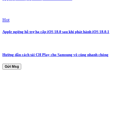
Hot
Apple ngừng hỗ trợ hạ cấp iOS 18.0 sau khi phát hành iOS 18.0.1
Hướng dẫn cách tải CH Play cho Samsung vô cùng nhanh chóng
Gửi Msg