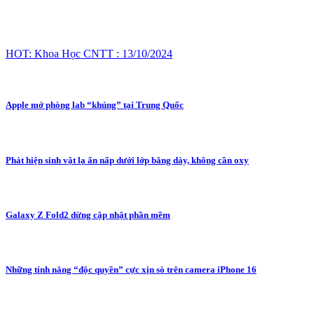
HOT: Khoa Học CNTT : 13/10/2024
Apple mở phòng lab “khủng” tại Trung Quốc
Phát hiện sinh vật lạ ẩn nấp dưới lớp băng dày, không cần oxy
Galaxy Z Fold2 dừng cập nhật phần mềm
Những tính năng “độc quyền” cực xịn sò trên camera iPhone 16