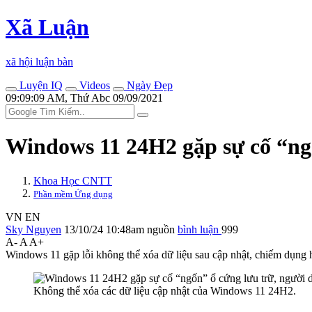
Xã Luận
xã hội luận bàn
Luyện IQ
Videos
Ngày Đẹp
09:09:09 AM, Thứ Abc 09/09/2021
Windows 11 24H2 gặp sự cố “ngố
Khoa Học CNTT
Phần mềm Ứng dụng
VN
EN
Sky Nguyen
13/10/24 10:48am
nguồn
bình luận
999
A-
A
A+
Windows 11 gặp lỗi không thể xóa dữ liệu sau cập nhật, chiếm dụn
Không thể xóa các dữ liệu cập nhật của Windows 11 24H2.