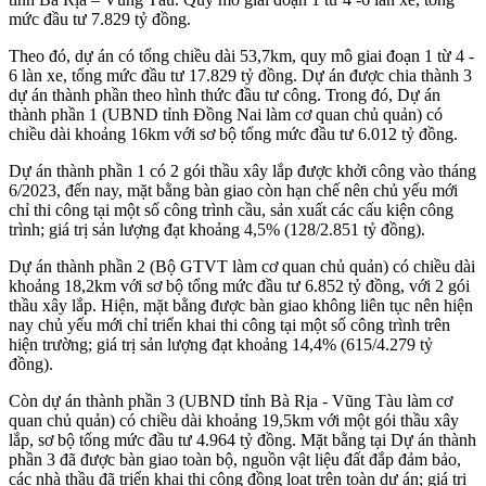
mức đầu tư 7.829 tỷ đồng.
Theo đó, dự án có tổng chiều dài 53,7km, quy mô giai đoạn 1 từ 4 -
6 làn xe, tổng mức đầu tư 17.829 tỷ đồng. Dự án được chia thành 3
dự án thành phần theo hình thức đầu tư công. Trong đó, Dự án
thành phần 1 (UBND tỉnh Đồng Nai làm cơ quan chủ quản) có
chiều dài khoảng 16km với sơ bộ tổng mức đầu tư 6.012 tỷ đồng.
Dự án thành phần 1 có 2 gói thầu xây lắp được khởi công vào tháng
6/2023, đến nay, mặt bằng bàn giao còn hạn chế nên chủ yếu mới
chỉ thi công tại một số công trình cầu, sản xuất các cấu kiện công
trình; giá trị sản lượng đạt khoảng 4,5% (128/2.851 tỷ đồng).
Dự án thành phần 2 (Bộ GTVT làm cơ quan chủ quản) có chiều dài
khoảng 18,2km với sơ bộ tổng mức đầu tư 6.852 tỷ đồng, với 2 gói
thầu xây lắp. Hiện, mặt bằng được bàn giao không liên tục nên hiện
nay chủ yếu mới chỉ triển khai thi công tại một số công trình trên
hiện trường; giá trị sản lượng đạt khoảng 14,4% (615/4.279 tỷ
đồng).
Còn dự án thành phần 3 (UBND tỉnh Bà Rịa - Vũng Tàu làm cơ
quan chủ quản) có chiều dài khoảng 19,5km với một gói thầu xây
lắp, sơ bộ tổng mức đầu tư 4.964 tỷ đồng. Mặt bằng tại Dự án thành
phần 3 đã được bàn giao toàn bộ, nguồn vật liệu đất đắp đảm bảo,
các nhà thầu đã triển khai thi công đồng loạt trên toàn dự án; giá trị