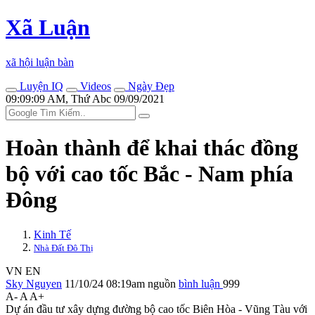
Xã Luận
xã hội luận bàn
Luyện IQ
Videos
Ngày Đẹp
09:09:09 AM, Thứ Abc 09/09/2021
Hoàn thành để khai thác đồng
bộ với cao tốc Bắc - Nam phía
Đông
Kinh Tế
Nhà Đất Đô Thị
VN
EN
Sky Nguyen
11/10/24 08:19am
nguồn
bình luận
999
A-
A
A+
Dự án đầu tư xây dựng đường bộ cao tốc Biên Hòa - Vũng Tàu với