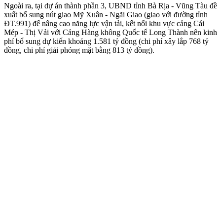
Ngoài ra, tại dự án thành phần 3, UBND tỉnh Bà Rịa - Vũng Tàu đề
xuất bổ sung nút giao Mỹ Xuân - Ngãi Giao (giao với đường tỉnh
ĐT.991) để nâng cao năng lực vận tải, kết nối khu vực cảng Cái
Mép - Thị Vải với Cảng Hàng không Quốc tế Long Thành nên kinh
phí bổ sung dự kiến khoảng 1.581 tỷ đồng (chi phí xây lắp 768 tỷ
đồng, chi phí giải phóng mặt bằng 813 tỷ đồng).