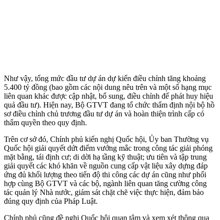
Như vậy, tổng mức đầu tư dự án dự kiến điều chỉnh tăng khoảng
5.400 tỷ đồng (bao gồm các nội dung nêu trên và một số hạng mục
liên quan khác được cập nhật, bổ sung, điều chỉnh để phát huy hiệu
quả đầu tư). Hiện nay, Bộ GTVT đang tổ chức thẩm định nội bộ hồ
sơ điều chỉnh chủ trương đầu tư dự án và hoàn thiện trình cấp có
thẩm quyền theo quy định.
Trên cơ sở đó, Chính phủ kiến nghị Quốc hội, Ủy ban Thường vụ
Quốc hội giải quyết dứt điểm vướng mắc trong công tác giải phóng
mặt bằng, tái định cư; di dời hạ tầng kỹ thuật; ưu tiên và tập trung
giải quyết các khó khăn về nguồn cung cấp vật liệu xây dựng đáp
ứng đủ khối lượng theo tiến độ thi công các dự án cũng như phối
hợp cùng Bộ GTVT và các bộ, ngành liên quan tăng cường công
tác quản lý Nhà nước, giám sát chặt chẽ việc thực hiện, đảm bảo
đúng quy định của Pháp Luật.
Chính phủ cũng đề nghị Quốc hội quan tâm và xem xét thông qua