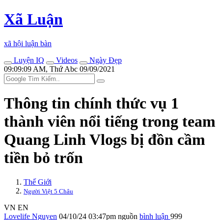
Xã Luận
xã hội luận bàn
Luyện IQ
Videos
Ngày Đẹp
09:09:09 AM, Thứ Abc 09/09/2021
Thông tin chính thức vụ 1
thành viên nổi tiếng trong team
Quang Linh Vlogs bị đồn cầm
tiền bỏ trốn
Thế Giới
Người Việt 5 Châu
VN
EN
Lovelife Nguyen
04/10/24 03:47pm
nguồn
bình luận
999