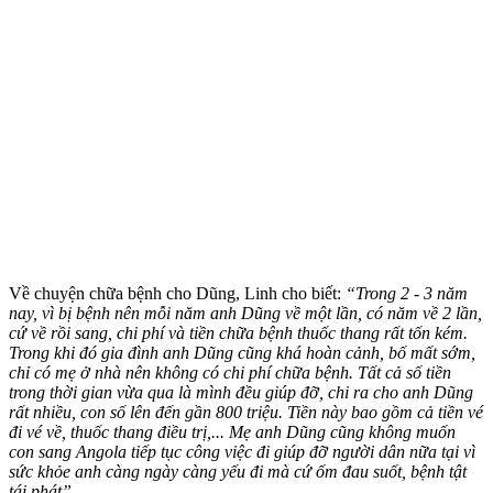
Về chuyện chữa bệnh cho Dũng, Linh cho biết:
“Trong 2 - 3 năm
nay, vì bị bệnh nên mỗi năm anh Dũng về một lần, có năm về 2 lần,
cứ về rồi sang, chi phí và tiền chữa bệnh thuốc thang rất tốn kém.
Trong khi đó gia đình anh Dũng cũng khá hoàn cảnh, bố mất sớm,
chỉ có mẹ ở nhà nên không có chi phí chữa bệnh. Tất cả số tiền
trong thời gian vừa qua là mình đều giúp đỡ, chi ra cho anh Dũng
rất nhiều, con số lên đến gần 800 triệu. Tiền này bao gồm cả tiền vé
đi vé về, thuốc thang điều trị,... Mẹ anh Dũng cũng không muốn
con sang Angola tiếp tục công việc đi giúp đỡ người dân nữa tại vì
sức khỏe anh càng ngày càng yếu đi mà cứ ốm đau suốt, bệnh tật
tái phát”.