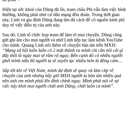
Hiện tại sức khoẻ của Dũng đã ổn, team châu Phi vẫn làm việc bình
thường, không phải như cư dân mạng đồn đoán. Trong thời gian
này, Linh và gia đình Dũng đang tìm đủ cách để có nguồn kinh phí
duy trì việc điều trị của anh này.
Sau đó, Linh tổ chức họp team để làm rõ mọi chuyện. Dũng cũng
gửi ghi âm cho mọi người và nhờ Linh tiếp tục làm kênh YouTube
cho mình. Quang Linh nói thêm về chuyện bàn tán trên MXH:
“Mạng xã hội luôn luôn có 2 mặt thành ra mình chỉ cần nói cái gì
đấy thôi là ngày mai sẽ rầm rộ ngay. Bên cạnh đó có nhiều người
ghét mình nữa thì người ta sẽ xuyên tạc nhiều hơn là đồng cảm…
Sắp tới khi về Việt Nam, mình dự định sẽ quay và làm clip về
chuyện của anh nhưng bây giờ MXH người ta bàn tán nhiều quá
nên anh em mình phải lên đính chính ngay. Mình phải nói về sự
việc này khỏi mọi người chửi anh Dũng, chửi luôn cả mình”.