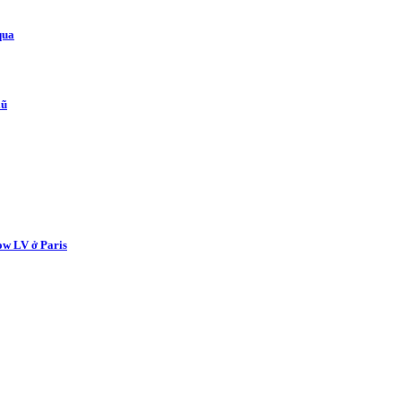
qua
lũ
ow LV ở Paris