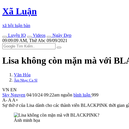
Xã Luận
xã hội luận bàn
Luyện IQ
Videos
Ngày Đẹp
09:09:09 AM, Thứ Abc 09/09/2021
Lisa không còn mặn mà với 
Văn Hóa
Âm Nhạc Ca Sĩ
VN
EN
Sky Nguyen
04/10/24 09:22am
nguồn
bình luận
999
A-
A
A+
Sự thờ ơ của Lisa dành cho các thành viên BLACKPINK thời gian gần
Ảnh minh họa