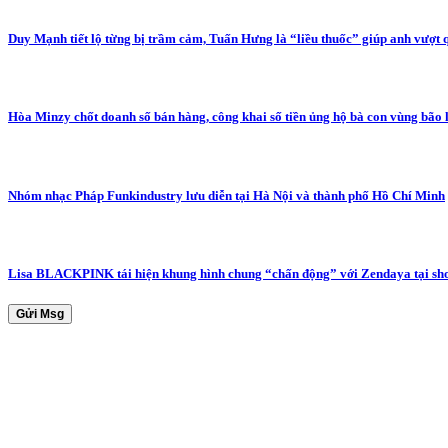
Duy Mạnh tiết lộ từng bị trầm cảm, Tuấn Hưng là “liều thuốc” giúp anh vượt 
Hòa Minzy chốt doanh số bán hàng, công khai số tiền ủng hộ bà con vùng bão 
Nhóm nhạc Pháp Funkindustry lưu diễn tại Hà Nội và thành phố Hồ Chí Minh
Lisa BLACKPINK tái hiện khung hình chung “chấn động” với Zendaya tại sh
Gửi Msg