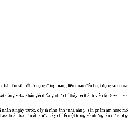
m, bàn tán sôi nổi từ cộng đồng mạng liên quan đến hoạt động solo 
ạt động solo, khán giả dường như chỉ thấy ba thành viên là Rosé, Jiso
cá nhân ít ngày trước, đây là hình ảnh "nhá hàng" sản phẩm âm nhạc m
ó Lisa hoàn toàn "mất tăm". Đây chỉ là một trong số những lần nữ idol 