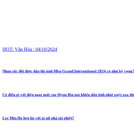
HOT: Văn Hóa : 04/10/2024
Nhan sắc đời thực dàn thí sinh Miss Grand International 2024 có như kỳ vọng
Có điều gì với diện mạo mới của Hyun Bin mà khiến dân tình phải xuýt xoa th
Lee Min Ho hẹn hò với ái nữ nhà tài phiệt?