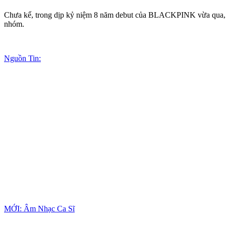
Chưa kể, trong dịp kỷ niệm 8 năm debut của BLACKPINK vừa qua, Lis
nhóm.
Nguồn Tin:
MỚI: Âm Nhạc Ca Sĩ