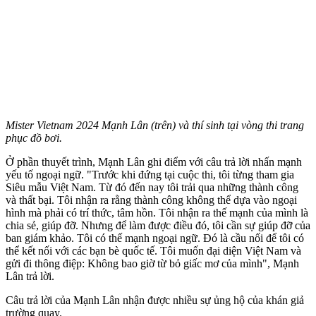
Mister Vietnam 2024 Mạnh Lân (trên) và thí sinh tại vòng thi trang
phục đồ bơi.
Ở phần thuyết trình, Mạnh Lân ghi điểm với câu trả lời nhấn mạnh
yếu tố ngoại ngữ. "Trước khi đứng tại cuộc thi, tôi từng tham gia
Siêu mẫu Việt Nam. Từ đó đến nay tôi trải qua những thành công
và thất bại. Tôi nhận ra rằng thành công không thể dựa vào ngoại
hình mà phải có trí thức, tâm hồn. Tôi nhận ra thế mạnh của mình là
chia sẻ, giúp đỡ. Nhưng để làm được điều đó, tôi cần sự giúp đỡ của
ban giám khảo. Tôi có thế mạnh ngoại ngữ. Đó là cầu nối để tôi có
thể kết nối với các bạn bè quốc tế. Tôi muốn đại diện Việt Nam và
gửi đi thông điệp: Không bao giờ từ bỏ giấc mơ của mình", Mạnh
Lân trả lời.
Câu trả lời của Mạnh Lân nhận được nhiều sự ủng hộ của khán giả
trường quay.