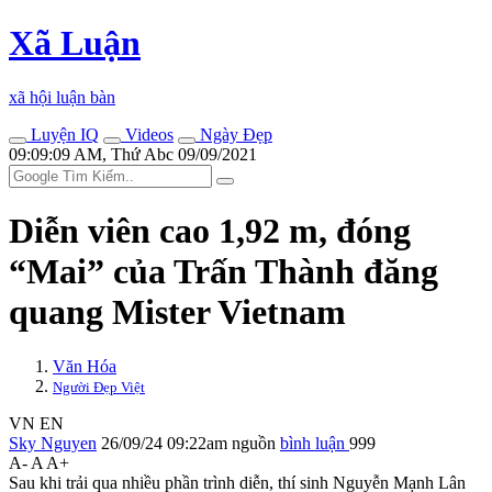
Xã Luận
xã hội luận bàn
Luyện IQ
Videos
Ngày Đẹp
09:09:09 AM, Thứ Abc 09/09/2021
Diễn viên cao 1,92 m, đóng
“Mai” của Trấn Thành đăng
quang Mister Vietnam
Văn Hóa
Người Đẹp Việt
VN
EN
Sky Nguyen
26/09/24 09:22am
nguồn
bình luận
999
A-
A
A+
Sau khi trải qua nhiều phần trình diễn, thí sinh Nguyễn Mạnh Lân