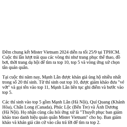
Đêm chung kết Mister Vietnam 2024 diễn ra tối 25/9 tại TPHCM.
Cuộc thi lần lượt trải qua các vòng thi như trang phục thể thao, đồ
bơi, thời trang dạ hội để tìm ra top 10, top 5 và vòng ứng xử chọn
tân quán quân.
Tại cuộc thi năm nay, Mạnh Lân được khán giả ủng hộ nhiều nhất
trong số 20 thí sinh. Từ thí sinh out top 10, được giám khảo đưa "vé
vớt" và gọi tên vào top 11, Mạnh Lân liên tục ghi điểm và bước vào
top 5.
Các thí sinh vào top 5 gồm Mạnh Lân (Hà Nội), Quí Quang (Khánh
Hòa), Chấn Long (Canada), Phúc Lộc (Bến Tre) và Ánh Dương
(Hà Nội). Họ nhận cùng câu hỏi ứng xử là "Thuyết phục ban giám
khảo trao danh hiệu quán quân Mister Vietnam" cho họ. Ban giám
khảo và khán giả căn cứ vào câu trả lời để tìm ra top 2.