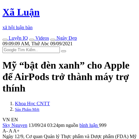
Xã Luận
xã hội luận bàn
Luyện IQ
Videos
Ngày Đẹp
09:09:09 AM, Thứ Abc 09/09/2021
Mỹ “bật đèn xanh” cho Apple
để AirPods trở thành máy trợ
thính
Khoa Học CNTT
Sản Phẩm Mới
VN
EN
Sky Nguyen
13/09/24 03:24pm
nguồn
bình luận
999
A-
A
A+
Ngày 12/9, Cơ quan Quản lý Thực phẩm và Dược phẩm (FDA) Mỹ