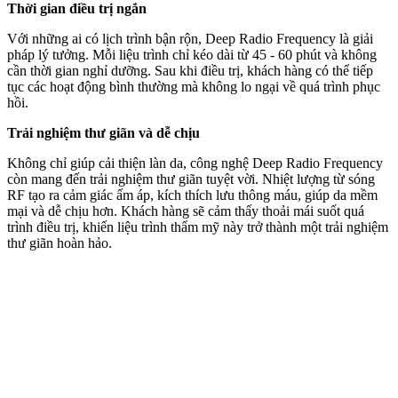
Thời gian điều trị ngắn
Với những ai có lịch trình bận rộn, Deep Radio Frequency là giải
pháp lý tưởng. Mỗi liệu trình chỉ kéo dài từ 45 - 60 phút và không
cần thời gian nghỉ dưỡng. Sau khi điều trị, khách hàng có thể tiếp
tục các hoạt động bình thường mà không lo ngại về quá trình phục
hồi.
Trải nghiệm thư giãn và dễ chịu
Không chỉ giúp cải thiện làn da, công nghệ Deep Radio Frequency
còn mang đến trải nghiệm thư giãn tuyệt vời. Nhiệt lượng từ sóng
RF tạo ra cảm giác ấm áp, kíc‌h thí‌ch lưu thông máu, giúp da mềm
mại và dễ chịu hơn. Khách hàng sẽ cảm thấy thoải mái suốt quá
trình điều trị, khiến liệu trình thẩm mỹ này trở thành một trải nghiệm
thư giãn hoàn hảo.