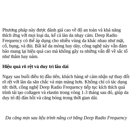
Phương pháp này được đánh giá cao về độ an toàn và khả năng
thích ứng với mọi loại da, kể cả làn da nhạ‌y cả‌m. Deep Radio
Frequency có thể áp dụng cho nhiều vùng da khác nhau như mặt,
cổ, bụng, và đùi. Bất kể da mỏng hay dày, công nghệ này vẫn đảm
bảo mang lại hiệu quả cao mà không gây ra những vấn đề về sắc tố
như thâm hay nám.
Hiệu quả rõ rệt và duy trì lâu dài
Ngay sau buổi điều trị đầu tiên, khách hàng sẽ cảm nhận sự thay đổi
rõ rệt với làn da săn chắc và mịn màng hơn. Không chỉ có tác dụng
tức thời, công nghệ Deep Radio Frequency tiếp tục kíc‌h thí‌ch quá
trình tái tạo collagen và elastin trong vòng 1-3 tháng sau đó, giúp da
duy trì độ đàn hồi và căng bóng trong thời gian dài.
Da căng mịn sau liệu trình nâng cơ bằng Deep Radio Frequency