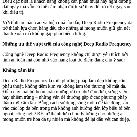
Điều đặc biệt là khách hàng không cần phẫu thuật hay nghỉ dưỡng
dài ngày mà vẫn có thể cảm nhận được sự thay đổi rõ rệt ngay sau
khi điều trị.
Với tính an toàn cao và hiệu quả lâu dài, Deep Radio Frequency đã
trở thành lựa chọn hàng đầu cho những ai mong muốn giữ gìn nét
thanh xuân mà không gặp phải biến chứng.
Những ưu thế vượt trội của công nghệ Deep Radio Frequency
Công nghệ Deep Radio Frequency không chỉ được yêu thích bởi
tính an toàn mà còn nhờ vào hàng loạt ưu điểm đáng chú ý sau:
Không xâ‌m lấ‌n
Deep Radio Frequency là một phương pháp làm đẹp không cần
phẫu thuật, không tiêm kim và không làm tổn thương bề mặt da.
Điều này loại bỏ hoàn toàn những rủi ro như đau đớn, sưng viêm
hay nhiễm trùng – những vấn đề thường gặp ở các phương pháp
thẩm mỹ xâ‌m lấ‌n. Bằng cách sử dụng sóng radio để tác động sâu
vào các lớp da bên trong mà không ảnh hưởng đến lớp biểu bì bên
ngoài, công nghệ RF trở thành lựa chọn lý tưởng cho những ai
mong muốn trẻ hóa da tự nhiên mà không để lại dấu vết can thiệp.