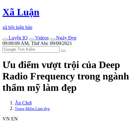
Xã Luận
xã hội luận bàn
Luyện IQ
Videos
Ngày Đẹp
09:09:09 AM, Thứ Abc 09/09/2021
Ưu điểm vượt trội của Deep
Radio Frequency trong ngành
thẩm mỹ làm đẹp
Ăn Chơi
Trang Điểm Làm đẹp
VN
EN