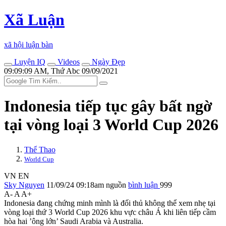
Xã Luận
xã hội luận bàn
Luyện IQ
Videos
Ngày Đẹp
09:09:09 AM, Thứ Abc 09/09/2021
Indonesia tiếp tục gây bất ngờ
tại vòng loại 3 World Cup 2026
Thể Thao
World Cup
VN
EN
Sky Nguyen
11/09/24 09:18am
nguồn
bình luận
999
A-
A
A+
Indonesia đang chứng minh mình là đối thủ không thể xem nhẹ tại
vòng loại thứ 3 World Cup 2026 khu vực châu Á khi liên tiếp cầm
hòa hai ’ông lớn’ Saudi Arabia và Australia.