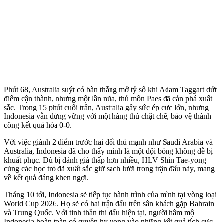
Phút 68, Australia suýt có bàn thắng mở tỷ số khi Adam Taggart dứt
điểm cận thành, nhưng một lần nữa, thủ môn Paes đã cản phá xuất
sắc. Trong 15 phút cuối trận, Australia gây sức ép cực lớn, nhưng
Indonesia vẫn đứng vững với một hàng thủ chặt chẽ, bảo vệ thành
công kết quả hòa 0-0.
Với việc giành 2 điểm trước hai đối thủ mạnh như Saudi Arabia và
Australia, Indonesia đã cho thấy mình là một đội bóng không dễ bị
khuất phục. Dù bị đánh giá thấp hơn nhiều, HLV Shin Tae-yong
cùng các học trò đã xuất sắc giữ sạch lưới trong trận đấu này, mang
về kết quả đáng khen ngợi.
Tháng 10 tới, Indonesia sẽ tiếp tục hành trình của mình tại vòng loại
World Cup 2026. Họ sẽ có hai trận đấu trên sân khách gặp Bahrain
và Trung Quốc. Với tinh thần thi đấu hiện tại, người hâm mộ
Indonesia hoàn toàn có quyền hy vọng vào những kết quả tích cực