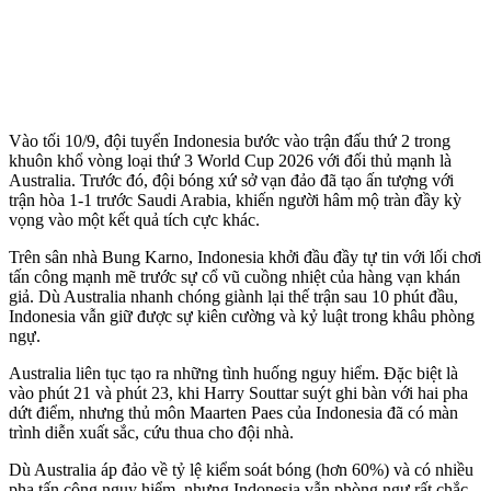
Vào tối 10/9, đội tuyển Indonesia bước vào trận đấu thứ 2 trong
khuôn khổ vòng loại thứ 3 World Cup 2026 với đối thủ mạnh là
Australia. Trước đó, đội bóng xứ sở vạn đảo đã tạo ấn tượng với
trận hòa 1-1 trước Saudi Arabia, khiến người hâm mộ tràn đầy kỳ
vọng vào một kết quả tích cực khác.
Trên sân nhà Bung Karno, Indonesia khởi đầu đầy tự tin với lối chơi
tấn công mạnh mẽ trước sự cổ vũ cuồng nhiệt của hàng vạn khán
giả. Dù Australia nhanh chóng giành lại thế trận sau 10 phút đầu,
Indonesia vẫn giữ được sự kiên cường và kỷ luật trong khâu phòng
ngự.
Australia liên tục tạo ra những tình huống nguy hiểm. Đặc biệt là
vào phút 21 và phút 23, khi Harry Souttar suýt ghi bàn với hai pha
dứt điểm, nhưng thủ môn Maarten Paes của Indonesia đã có màn
trình diễn xuất sắc, cứu thua cho đội nhà.
Dù Australia áp đảo về tỷ lệ kiểm soát bóng (hơn 60%) và có nhiều
pha tấn công nguy hiểm, nhưng Indonesia vẫn phòng ngự rất chắc