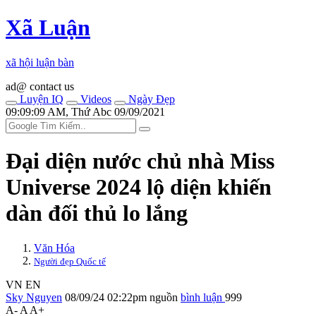
Xã Luận
xã hội luận bàn
ad@ contact us
Luyện IQ
Videos
Ngày Đẹp
09:09:09 AM, Thứ Abc 09/09/2021
Đại diện nước chủ nhà Miss
Universe 2024 lộ diện khiến
dàn đối thủ lo lắng
Văn Hóa
Người đẹp Quốc tế
VN
EN
Sky Nguyen
08/09/24 02:22pm
nguồn
bình luận
999
A-
A
A+