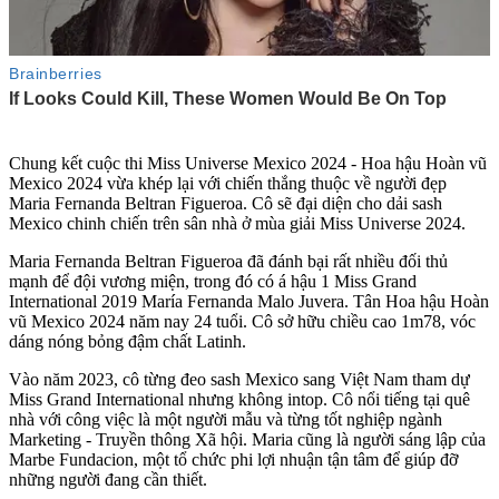
Chung kết cuộc thi Miss Universe Mexico 2024 - Hoa hậu Hoàn vũ
Mexico 2024 vừa khép lại với chiến thắng thuộc về người đẹp
Maria Fernanda Beltran Figueroa. Cô sẽ đại diện cho dải sash
Mexico chinh chiến trên sân nhà ở mùa giải Miss Universe 2024.
Maria Fernanda Beltran Figueroa đã đánh bại rất nhiều đối thủ
mạnh để đội vương miện, trong đó có á hậu 1 Miss Grand
International 2019 María Fernanda Malo Juvera. Tân Hoa hậu Hoàn
vũ Mexico 2024 năm nay 24 tuổi. Cô sở hữu chiều cao 1m78, vóc
dáng nóng bỏng đậm chất Latinh.
Vào năm 2023, cô từng đeo sash Mexico sang Việt Nam tham dự
Miss Grand International nhưng không intop. Cô nổi tiếng tại quê
nhà với công việc là một người mẫu và từng tốt nghiệp ngành
Marketing - Truyền thông Xã hội. Maria cũng là người sáng lập của
Marbe Fundacion, một tổ chức phi lợi nhuận tận tâm để giúp đỡ
những người đang cần thiết.